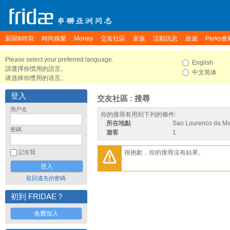
新聞&特寫
時尚娛樂
Money
交友社區
家族
活動訊息
旅遊
Perks會
Please select your preferred language.
English
請選擇你慣用的語言。
中文简体
请选择你惯用的语言。
登入
交友社區 : 搜尋
用戶名
你的搜尋有用到下列的條件:
所在地點
Sao Lourenco da Ma
密碼
遊客
1
很抱歉，你的搜尋沒有結果。
記住我
取回遺失的密碼
初到 FRIDAE？
免費加入