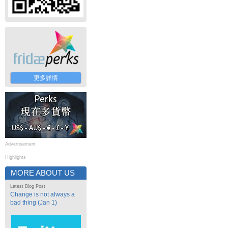
更多詳情
Advertisement
Highlights
MORE ABOUT US
Latest Blog Post
Change is not always a
bad thing (Jan 1)