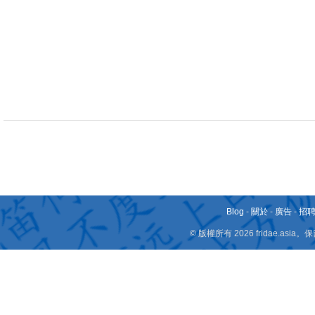
Blog
-
關於
-
廣告
-
招
© 版權所有 2026 fridae.a