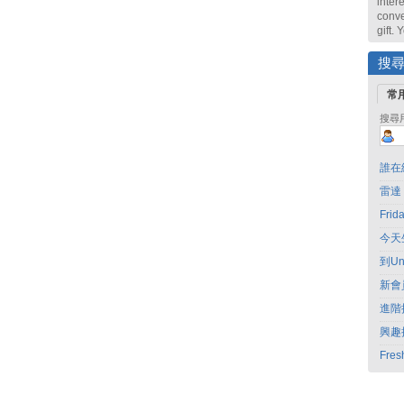
intere
conve
gift.
搜
常
搜尋
誰在
雷達
Fri
今天
到Un
新會
進階
興趣
Fres