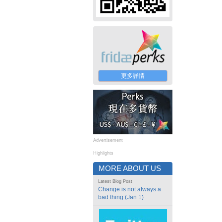
更多詳情
Advertisement
Highlights
MORE ABOUT US
Latest Blog Post
Change is not always a
bad thing (Jan 1)