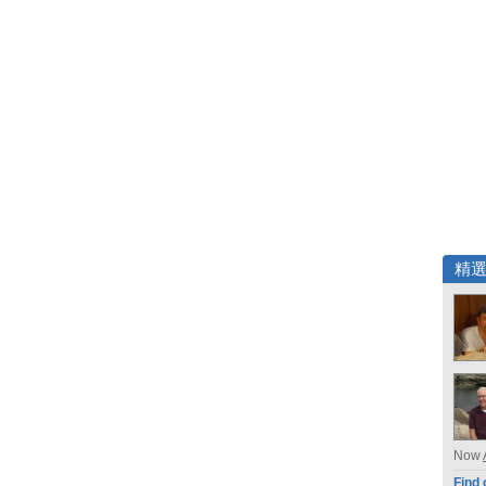
精
Now
Find 