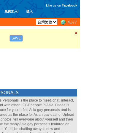
Like us on
Facebook
免費加入!
登入
4,677
SAVE
RSONALS
e Personals is the place to meet, chat, interact,
lirt with other LGBT people in Asia. Fridae is
lace for you to find Asia gay personals and is
ned as the place for Asian gay dating. Upload
 photos, tell everyone about yourself and then
e the many Asia gay personals featured on
ite. You’ll be chatting away to new and