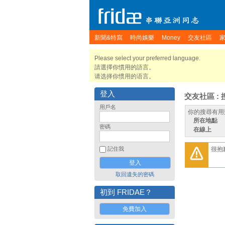
新聞&特寫
時尚娛樂
Money
交友社區
Please select your preferred language.
請選擇你慣用的語言。
请选择你惯用的语言。
登入
交友社區 : 
用戶名
你的搜尋有用
所在地點
密碼
在線上
很抱
記住我
取回遺失的密碼
初到 FRIDAE？
免費加入