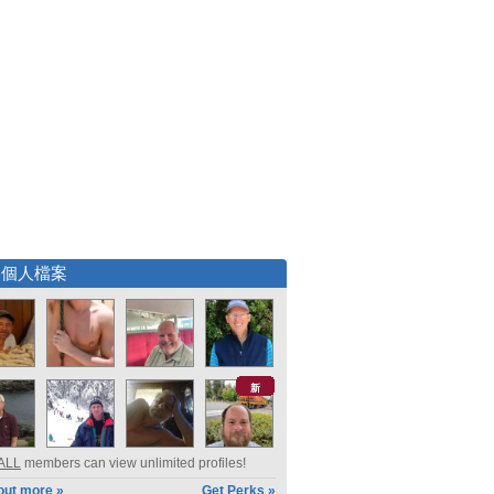
選個人檔案
新
ALL
members can view unlimited profiles!
out more »
Get Perks »