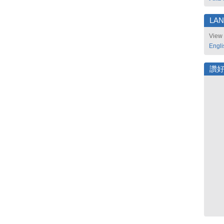
LA
View 
Engli
讚