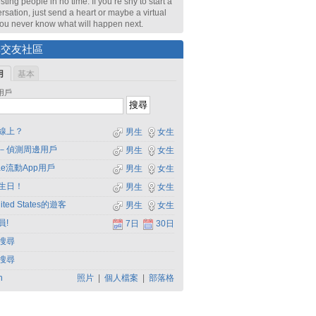
sting people in no time. If you’re shy to start a
rsation, just send a heart or maybe a virtual
 You never know what will happen next.
尋交友社區
用
基本
用戶
線上？
男生
女生
－偵測周邊用戶
男生
女生
dae流動App用戶
男生
女生
生日！
男生
女生
ited States的遊客
男生
女生
員!
7日
30日
搜尋
搜尋
h
照片
|
個人檔案
|
部落格