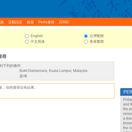
家族
活動訊息
旅遊
Perks會籍
ZONE:
English
台灣繁體
中文简体
香港繁體
搜尋
到下列的條件:
Bukit Damansara, Kuala Lumpur, Malaysia
是/有
歉，你的搜尋沒有結果。
PE
Frida
and f
the p
renow
a few
brows
the s