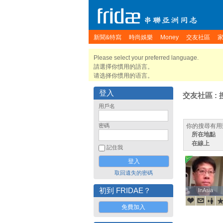
新聞&特寫
時尚娛樂
Money
交友社區
Please select your preferred language.
請選擇你慣用的語言。
请选择你惯用的语言。
登入
交友社區 : 
用戶名
密碼
你的搜尋有用
所在地點
在線上
記住我
取回遺失的密碼
初到 FRIDAE？
InAsia
InAsia
免費加入