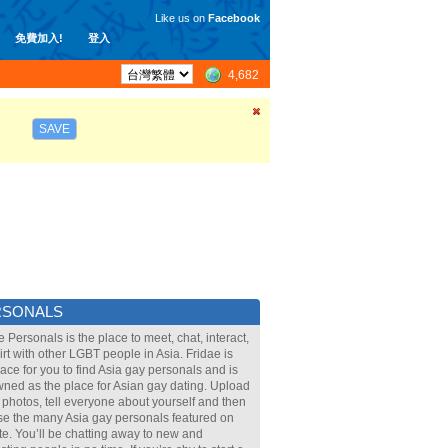
Like us on
Facebook
免費加入!
登入
4,682
SAVE
RSONALS
e Personals is the place to meet, chat, interact,
lirt with other LGBT people in Asia. Fridae is
lace for you to find Asia gay personals and is
ned as the place for Asian gay dating. Upload
 photos, tell everyone about yourself and then
e the many Asia gay personals featured on
ite. You’ll be chatting away to new and