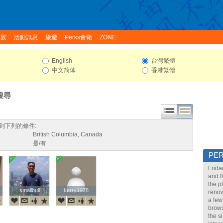
家族
活動訊息
旅遊
Perks會籍
ZONE:
English
台灣繁體
中文简体
香港繁體
搜尋
到下列的條件:
British Columbia, Canada
是/有
PE
Frida
and f
the p
smallbull
smallbull
kerry1978
kerry1978
renow
a few
brows
the s