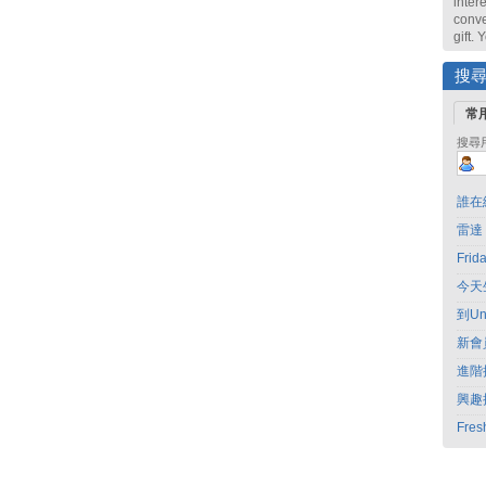
intere
conve
gift.
搜
常
搜尋
誰在
雷達
Fri
今天
到Un
新會
進階
興趣
Fres