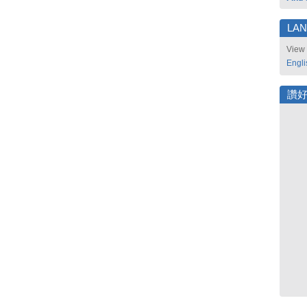
LA
View 
Engli
讚