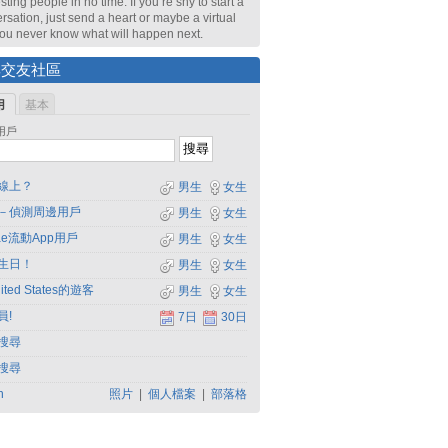
sting people in no time. If you’re shy to start a
rsation, just send a heart or maybe a virtual
 You never know what will happen next.
尋交友社區
用
基本
用戶
線上？
男生
女生
－偵測周邊用戶
男生
女生
dae流動App用戶
男生
女生
生日！
男生
女生
ited States的遊客
男生
女生
員!
7日
30日
搜尋
搜尋
h
照片
|
個人檔案
|
部落格