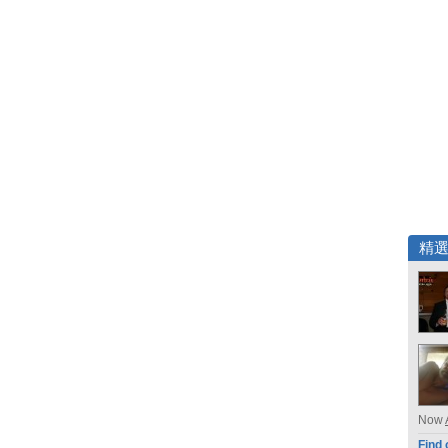
精
Now
Find 