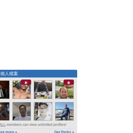
選個人檔案
新
新
ALL
members can view unlimited profiles!
out more »
Get Perks »