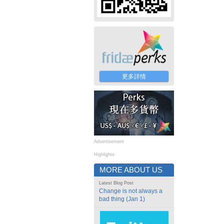
更多詳情
Advertisement
Highlights
MORE ABOUT US
Latest Blog Post
Change is not always a
bad thing (Jan 1)