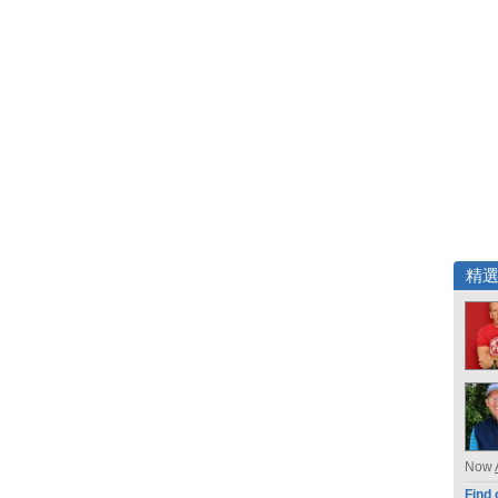
精
Now
Find 