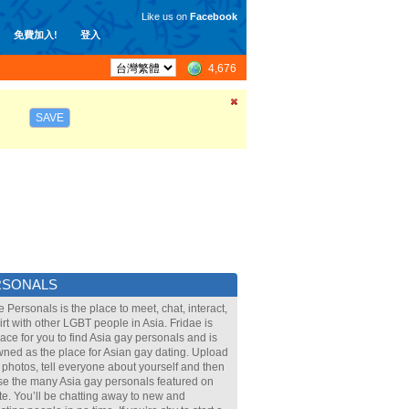
Like us on
Facebook
免費加入!
登入
4,676
SAVE
RSONALS
e Personals is the place to meet, chat, interact,
lirt with other LGBT people in Asia. Fridae is
lace for you to find Asia gay personals and is
ned as the place for Asian gay dating. Upload
 photos, tell everyone about yourself and then
e the many Asia gay personals featured on
ite. You’ll be chatting away to new and