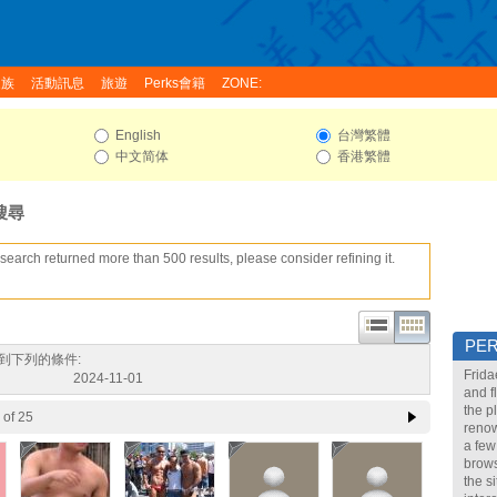
家族
活動訊息
旅遊
Perks會籍
ZONE:
English
台灣繁體
中文简体
香港繁體
搜尋
search returned more than 500 results, please consider refining it.
PE
到下列的條件:
Frida
2024-11-01
and f
the p
of 25
renow
a few
brows
the s