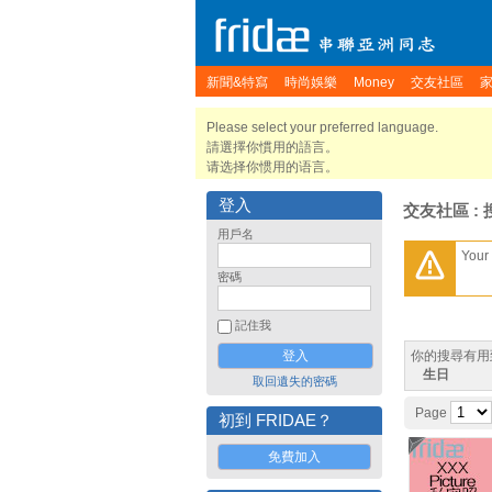
新聞&特寫
時尚娛樂
Money
交友社區
Please select your preferred language.
請選擇你慣用的語言。
请选择你惯用的语言。
登入
交友社區 : 
用戶名
Your 
密碼
記住我
你的搜尋有用
生日
取回遺失的密碼
Page
初到 FRIDAE？
免費加入