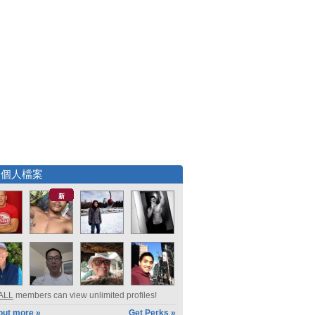
選個人檔案
新
ALL
members can view unlimited profiles!
out more »
Get Perks »