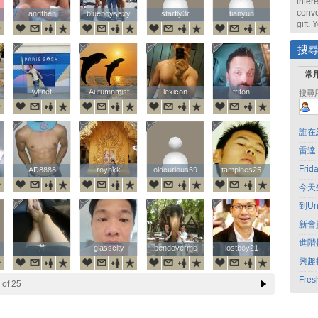
intere
conve
andthen
andthen
blueboysexy
blueboysexy
starfly3r
starfly3r
tianyun
tianyun
gift.
搜
常
wltnet
wltnet
Autumnmist
Autumnmist
lexicon
lexicon
friton
friton
搜尋
誰在
雷達
Fri
AD8888
AD8888
roybkk
roybkk
oldcurious69
oldcurious69
tampines25
tampines25
今天
到Un
新會
進階
芹
芹
glasscity
glasscity
bendoverme
bendoverme
lostboy21
lostboy21
興趣
Fres
of 25