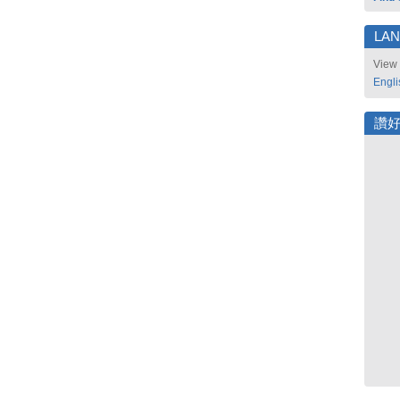
LA
View 
Engli
讚