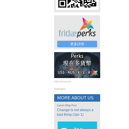
更多詳情
Advertisement
Highlights
MORE ABOUT US
Latest Blog Post
Change is not always a
bad thing (Jan 1)