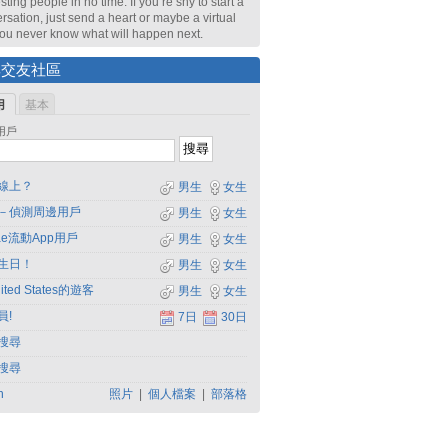
sting people in no time. If you’re shy to start a
rsation, just send a heart or maybe a virtual
 You never know what will happen next.
尋交友社區
用
基本
用戶
線上？
男生
女生
－偵測周邊用戶
男生
女生
dae流動App用戶
男生
女生
生日！
男生
女生
ited States的遊客
男生
女生
員!
7日
30日
搜尋
搜尋
h
照片
|
個人檔案
|
部落格