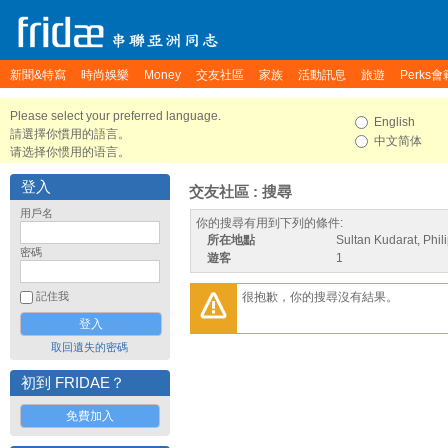
新聞&特寫
時尚娛樂
Money
交友社區
家族
活動訊息
旅遊
Perks會
Please select your preferred language.
English
請選擇你慣用的語言。
中文简体
请选择你惯用的语言。
登入
交友社區 : 搜尋
用戶名
你的搜尋有用到下列的條件:
所在地點
Sultan Kudarat, Phil
密碼
遊客
1
很抱歉，你的搜尋沒有結果。
記住我
取回遺失的密碼
初到 FRIDAE？
免費加入