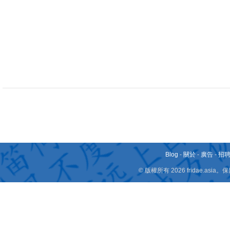
Blog
-
關於
-
廣告
-
招
© 版權所有 2026 fridae.a