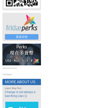
更多詳情
Advertisement
Highlights
MORE ABOUT US
Latest Blog Post
Change is not always a
bad thing (Jan 1)