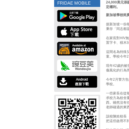
24,000美
FRIDAE MOBILE
定權利。
新加坡學校耗費
据新加坡一份
秉存「同志都
在家長對HIV
置字卡、積木
這間名為特殊
童。學校今年
現年42歲的被
傷風化的行為
今年2月警方
學校。
一些家長在從
求校方為校舍
西。雖然沒有
老師碰過的東西
該校陳姓校長（M
把這些啟用不