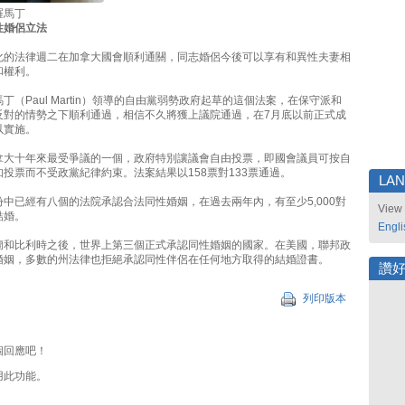
羅馬丁
性婚侶立法
化的法律週二在加拿大國會順利通關，同志婚侶今後可以享有和異性夫妻相
和權利。
丁（Paul Martin）領導的自由黨弱勢政府起草的這個法案，在保守派和
反對的情勢之下順利通過，相信不久將獲上議院通過，在7月底以前正式成
以實施。
拿大十年來最受爭議的一個，政府特別讓議會自由投票，即國會議員可按自
投票而不受政黨紀律約束。法案結果以158票對133票通過。
LA
中已經有八個的法院承認合法同性婚姻，在過去兩年內，有至少5,000對
View 
結婚。
Engli
蘭和比利時之後，世界上第三個正式承認同性婚姻的國家。在美國，聯邦政
婚姻，多數的州法律也拒絕承認同性伴侶在任何地方取得的結婚證書。
讚
列印版本
個回應吧！
用此功能。