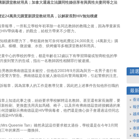
元添購新課堂教材用具；加拿大通過立法讓同性婚侶享有與異性夫妻同等之法
近24萬美元購置新課堂教材用具，以解家長對HIV無知積慮
報章報導，一所私立學校年初革除一名同志教師的教職之後，因為學童家長
是HIV帶病毒者」的觀念，給校方帶來不少壓力。
無知積慮和壓力下，學校最終無可奈何地耗費近24,000美元（4萬新元）購
玩具、櫥櫃、微波爐、水壺、烘烤爐等多種課堂教材和用具。
兒童中心的學校的學生，都是年齡在12歲以下有學習障礙或智商較低的學
2月接到警方的告戒，指出一名教師因性相關罪行被逮捕。
告男教師弗南德茲並未被控，但他在2003年9月因為與另一名男子進行有
請
而受警方警告。弗南德茲是在被人搶劫后向警局報案時，引起警察的注意。
告訴報章，因為當事人的工作是教導兒童，因此把上述事件告知他所任職的
最
香
報章上知道此事之後，紛紛要求學校解聘這名教師。甚至還有家長施壓，要
重新粉刷、更換盥洗用具如馬桶、椅子，以及所有弗南德茲曾經接觸過的東
報
任何證據顯示弗南德茲是HIV帶病毒者，他們還是擔心孩子會通過這些同志
越
感染HIV病毒。
中
rs Queenie Tan）雖然承認這些要求都太過份，學校還是在今年3月間
泰
到三年的東西一一撤換掉。
看