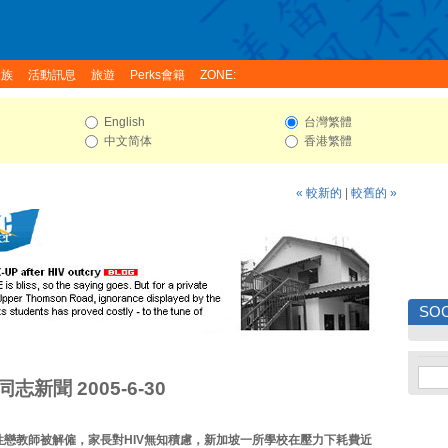
家族
活動訊息
旅遊
Perks會籍
ZONE:
English
台灣繁體
中文简体
香港繁體
« 較新的
|
較舊的 »
SOC
志新聞 2005-6-30
性戀教師被解僱，家長對HIV無知積慮，新加坡一所學校在壓力下耗費近