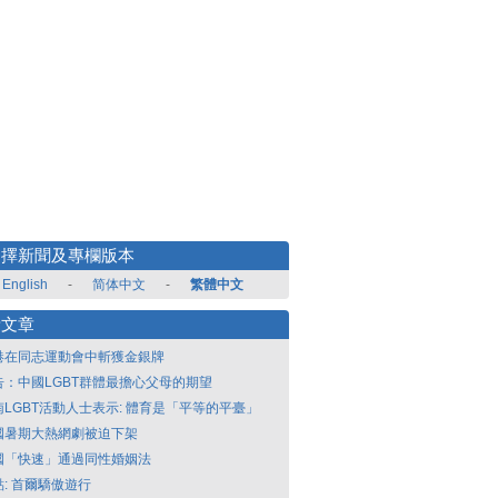
選擇新聞及專欄版本
English
-
简体中文
-
繁體中文
新文章
港在同志運動會中斬獲金銀牌
告：中國LGBT群體最擔心父母的期望
南LGBT活動人士表示: 體育是「平等的平臺」
國暑期大熱網劇被迫下架
國「快速」通過同性婚姻法
點: 首爾驕傲遊行