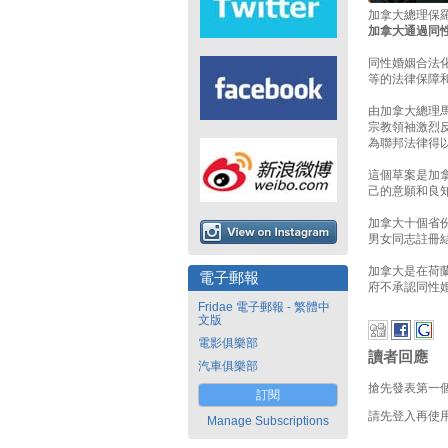
加拿大總理保
加拿大通過同
同性婚姻合法
等的法律保障
由加拿大總理馬
宗教領袖激烈
為聯邦法律得
這個草案是加
己的意願和良知
加拿大十個省份
男女同志註冊
加拿大是在荷
電子郵報
府不承認同性
Fridae 電子郵報 - 繁體中
文版
電影俱樂部
讀者回應
汽車俱樂部
搶先發表第一
訂閱
請先登入再使
Manage Subscriptions