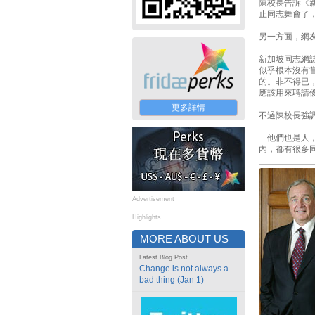
陳校長告訴《
止同志舞會了
另一方面，網
新加坡同志網
似乎根本沒有嘗
的。非不得已
應該用來聘請
更多詳情
不過陳校長強
「他們也是人
內，都有很多
Advertisement
Highlights
MORE ABOUT US
Latest Blog Post
Change is not always a
bad thing (Jan 1)