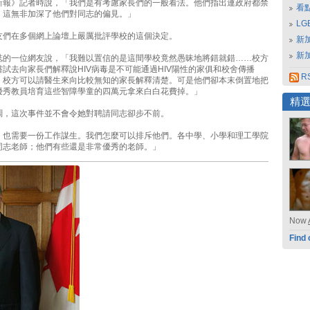
新報》記者時說，「我們是有考慮家長們的一般看法。他們指出連政府都禁
看
，這無非加深了他們對同志的偏見。」
L
友們在多個網上論壇上嚴厲批評學校的這個決定。
新
新
誌的一位網友說，「我難以置信的是這間學校竟然愚昧地將錯就錯……校方
試去向家長們解釋說HIV病毒是不可能通過HIV陽性的家俱和校舍傳播
RS
，校方可以請醫生來向比較無知的家長解釋清楚。可是他們卻本末倒置地把
優秀教員培育這些智障學童的四萬元拿來白白花費掉。」
精
調，這次事件並不會令她對聘請同志卻步不前。
，也需要一份工作謀生。我們怎麼可以排斥他們。各中學、小學和理工學院
同志老師；他們有些還是非常優秀的老師。」
Now
Find 