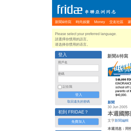
新聞&特寫
時尚娛樂
Money
交友社區
Please select your preferred language.
請選擇你慣用的語言。
请选择你惯用的语言。
登入
新聞&特寫
用戶名
密碼
記住我
取回遺失的密碼
新聞
30 Jun 2005
初到 FRIDAE？
本週國際同
文字
新聞編輯
免費加入
本週消息：同