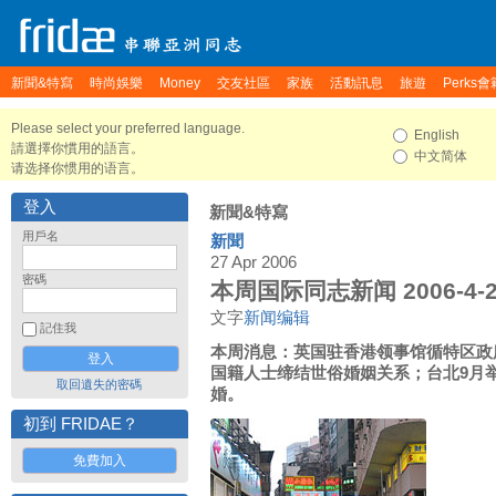
新聞&特寫
時尚娛樂
Money
交友社區
家族
活動訊息
旅遊
Perks會
Please select your preferred language.
English
請選擇你慣用的語言。
中文简体
请选择你惯用的语言。
登入
新聞&特寫
用戶名
新聞
27 Apr 2006
密碼
本周国际同志新闻 2006-4-2
文字
新闻编辑
記住我
本周消息：英国驻香港领事馆循特区政
国籍人士缔结世俗婚姻关系；台北9月
取回遺失的密碼
婚。
初到 FRIDAE？
免費加入