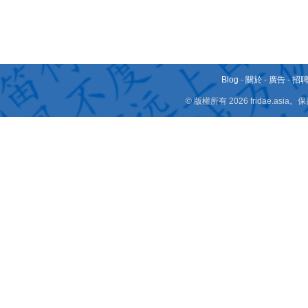
Blog
-
關於
-
廣告
-
招
© 版權所有 2026 fridae.a