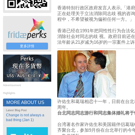
香港特别行政区政府发言人表示,「港
正在处理关于立法消除同志歧 视的咨
程中，不希望被视为偏袒任何一方。」
香港已经在1991年把同性性行为合法
消除社会对同志的歧 视。政府目前还
法年龄从21岁减为16岁的一宗案件上
更多詳情
Advertisement
Highlights
许佑生和葛瑞相恋十一年，日前在台北
MORE ABOUT US
周年。
Latest Blog Post
台北同志同志游行和同志集体婚礼将于
Change is not always a
bad thing (Jan 1)
台湾著名作家许佑生和美国籍伴侣葛瑞Garr
齐聚台北，参加9月份在台北举行的今