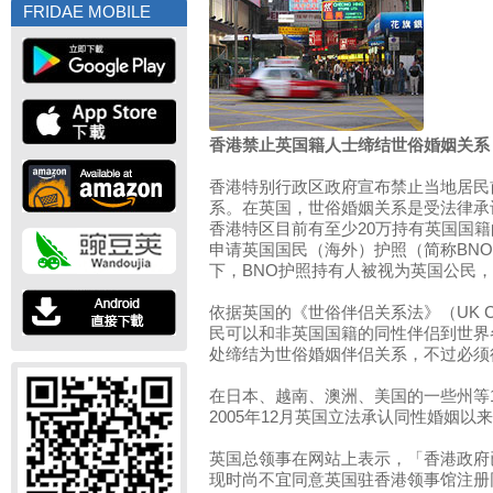
FRIDAE MOBILE
香港禁止英国籍人士缔结世俗婚姻关系
香港特别行政区政府宣布禁止当地居民
系。在英国，世俗婚姻关系是受法律承
香港特区目前有至少20万持有英国国籍
申请英国国民（海外）护照（简称BN
下，BNO护照持有人被视为英国公民
依据英国的《世俗伴侣关系法》（UK Civil 
民可以和非英国国籍的同性伴侣到世界
处缔结为世俗婚姻伴侣关系，不过必须
在日本、越南、澳洲、美国的一些州等
2005年12月英国立法承认同性婚姻
英国总领事在网站上表示，「香港政府
现时尚不宜同意英国驻香港领事馆注册