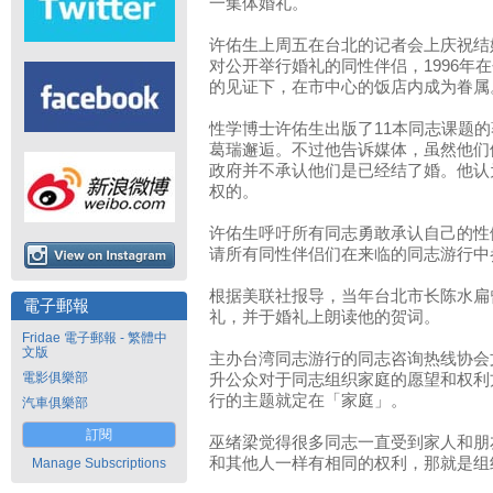
一集体婚礼。
许佑生上周五在台北的记者会上庆祝结
对公开举行婚礼的同性伴侣，1996年
的见证下，在市中心的饭店内成为眷属
性学博士许佑生出版了11本同志课题
葛瑞邂逅。不过他告诉媒体，虽然他们
政府并不承认他们是已经结了婚。他认
权的。
许佑生呼吁所有同志勇敢承认自己的性
请所有同性伴侣们在来临的同志游行中
根据美联社报导，当年台北市长陈水扁
電子郵報
礼，并于婚礼上朗读他的贺词。
Fridae 電子郵報 - 繁體中
文版
主办台湾同志游行的同志咨询热线协会
電影俱樂部
升公众对于同志组织家庭的愿望和权利
行的主题就定在「家庭」。
汽車俱樂部
訂閱
巫绪梁觉得很多同志一直受到家人和朋
和其他人一样有相同的权利，那就是组
Manage Subscriptions