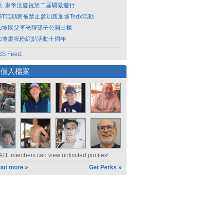
點: 東帝汶慶祝第二屆驕傲遊行
GBT活動家被禁止參加新加坡Tedx活動
加坡國父李光耀孫子公開出櫃
加坡慶祝粉紅點活動十周年
S Feed:
選個人檔案
ALL
members can view unlimited profiles!
out more »
Get Perks »