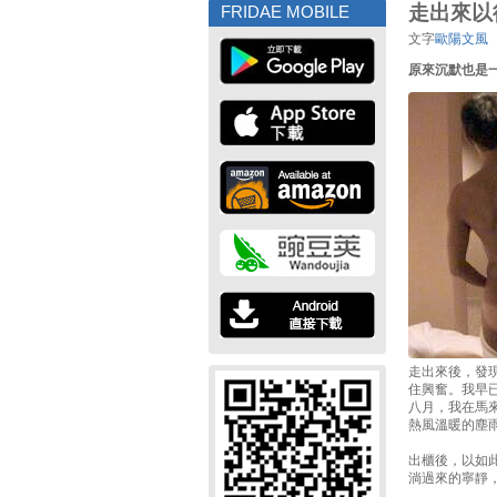
走出來以
FRIDAE MOBILE
文字
歐陽文風
原來沉默也是
走出來後，發
住興奮。我早
八月，我在馬
熱風溫暖的塵
出櫃後，以如
淌過來的寧靜