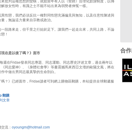
出來批判這種思想的蠻橫，就如當年有人以《聖經》合理化奴隸制度，以傳
絕解放女性時，有識之士不能不站出來為弱勢者伸冤一樣。
或異性戀，我們必須反抗一種對同性戀充滿偏見與無知，以及任意性陳述與
力量，無論這力量來自宗教或政治。
的一段路來走，但千里之行始於足下。讓我們一起走出來，共同上路，不論
性戀！
合作
《現在是以後了嗎？》面市
每週在Fridae發表同志專題、同志運動、同志歷史評述文章，過去兩年以
、《同志愛神》、《身體社會學》等書震撼馬來西亞文壇的歐陽文風，將在
著作中做出男同志最真摯的生命剖白。
嗎？》已經面市，Fridae讀者可到網上購物區郵購，本站提供全球郵遞服
op 郵購
列文章
郵交流：
oyoungm@hotmail.com