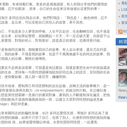
看
捎來電郵，有者鼓勵打氣，更多的是感激謝謝，有人與我分享他們的愛情故
沸騰，忍不住眼淚 。原來，自己的生命從來沒有做過比這更對的事！
L
新
現有許 多同志也向我走出來。他們對我說：「我也是！」臉色神情，忍不
已說過，走出來，可以安慰自己與別人的寂寞，果不其然。
新
自己，不知是多少人夢里的呼喚。人生平仄起伏，生命翻轉百回，也不過是
RS
。走出來，好似舉起雙臂，就能圈起一片天；不一定石破天驚，但卻是千山
人更愛我，對我好的人，對我更好，誰是真正的朋友，也看得更仔細。
精
不是每個同志像我，都能書寫自己的故事。有人走出來後，還在兀自抖瑟。
言，我的故事，不僅是我的故事，也是千千萬萬無處不在的同志的故事。我
是我個人的出櫃，難怪社會嘩然。
我實在不必再多說甚麼，可我還是有話要說，我還是要把生命中的祝福還諸
我的生命，塗掉每一句異性戀霸權強賦加於同志身上的謊言，至到我的生命
逝，使快樂如菊，讓人踩一路芬芳，姍姍而歸。
對排斥他者、壓制異己和消意體制的反抗起義，反轉主流的敘事權力，是一
避而發展自身再生動力（re-empowerment）的政治性行動。在父權社會，
Now
性戀是異性戀霸權一意孤行的書寫對像，書寫的人不斷復制深化偏見，把他
Find 
性戀刻劃為不道德與傷風敗俗的一群，以建立大眾對同性戀的論述意象
e image）和貶抑意象。
出來有關同志的欺騙性形像，令許 多同志驚慌失措，導致許 多同志為了逃
異性戀的婚姻，結果不只苦了自己，也害了別人。社會對同性戀的無知與偏
性戀的歧 視，結果使愛情難以幸福，令異性戀與同性戀，一起遭害。