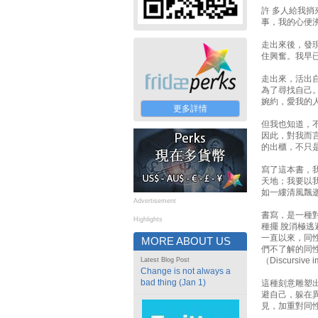
許 多人給我
事，我的心便
走出來後，發
住興奮。我早
走出來，活出
為了尋找自己
婉約，愛我的
更多詳情
但我也知道，
因此，對我而
的出櫃，不只
寫了這本書，
天地；我要以
如一縷清風飄
Advertisement
書寫，是一種
Highlights
種擺 脫消極逃
一直以來，同
MORE ABOUT US
們不了解的同
（Discursiv
Latest Blog Post
Change is not always a
bad thing (Jan 1)
這種刻意雕塑
避自己，躲在
見，加重對同