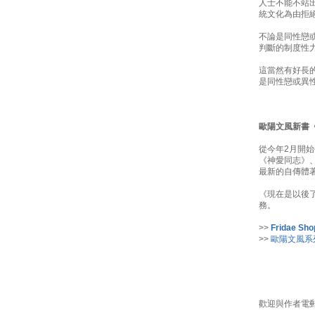
人士不能不站
統文化為由拒
不論是同性戀
判斷的制度性
這當然有好長
是同性戀或異
歐陽文風新書
從今年2月開始
《神愛同志》
最新的自傳體
《現在是以後了
務。
>>
Fridae Sh
>>
歐陽文風系
歡迎與作者電