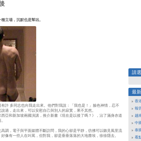
後
一種立場，沉默也是幫凶。
請
最
香
現有許 多同志也向我走出來。他們對我說：「我也是！」臉色神情，忍不
報
已說過，走出來，可以安慰自己與別人的寂寞，果不其然。
來西亞和新加坡兩國演講，推介新書《現在是以後了嗎？》，沾了滿身赤道
越
雨。
中
泰
此高調，電子與平面媒體不斷訪問，我的心卻是平靜，彷彿可以聽見風里流
，好像有一些人在叫罵，但對我，卻是垂垂落落的大地塵埃，徐徐隱去。
看