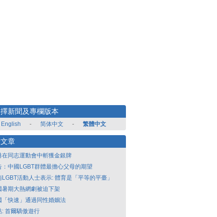
選擇新聞及專欄版本
English
-
简体中文
-
繁體中文
新文章
港在同志運動會中斬獲金銀牌
告：中國LGBT群體最擔心父母的期望
南LGBT活動人士表示: 體育是「平等的平臺」
國暑期大熱網劇被迫下架
國「快速」通過同性婚姻法
點: 首爾驕傲遊行