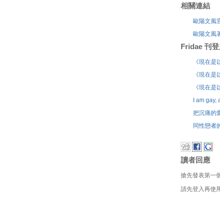
相關連結
歐陽文風
歐陽文風
Fridae 
《現在是
《現在是
《現在是
I am gay, a
把沉痛的
同性戀者
讀者回應
搶先發表第一
請先登入再使