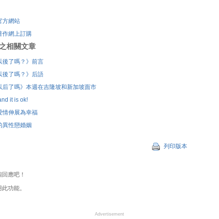
官方網站
著作網上訂購
刊登之相關文章
以後了嗎？》前言
以後了嗎？》后語
以后了嗎》本週在吉隆坡和新加坡面市
nd it is ok!
愛情伸展為幸福
的異性戀婚姻
列印版本
個回應吧！
用此功能。
Advertisement