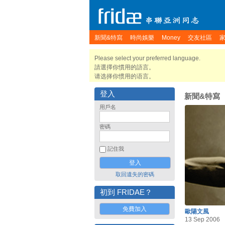
新聞&特寫
時尚娛樂
Money
交友社區
Please select your preferred language.
請選擇你慣用的語言。
请选择你惯用的语言。
登入
新聞&特寫
用戶名
密碼
記住我
取回遺失的密碼
初到 FRIDAE？
免費加入
歐陽文風
13 Sep 2006