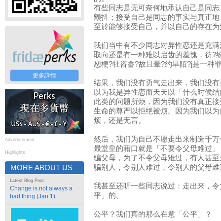
有些同志是无可奈何地承认自己是同志
颤抖；接受自己是同志的事实与真正地
至於能够接受自己，并以自己的存在为
我们当中有不少同志对异性恋还是充满
取向还是有一种难以启齿的羞愧，彷?
恕梗?牡咨畲?故且晕?约旱陌?j是一种
更多詳情
结果，我们没有勇气走出来，我们没有
以为我是异性恋而天天以「什么时候结
此类的问题所烦，因为我们没有真正接
生命的尊严以拒绝被烦。因为我们以为
烦，还是无言。
然后，我们为自己不愿走出来制造千万
Advertisement
最堂皇的藉口就是「不要令父母难过」
Highlights
骗父母，为了不令父母难过，有人甚至
骗别人，令别人难过，令别人的父母难
MORE ABOUT US
Latest Blog Post
我甚至还听一些同志说过：走出来，令
Change is not always a
平」的。
bad thing (Jan 1)
公平？我们真的那么在意「公平」？