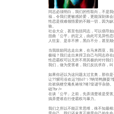
同志必须明白，我们的性取向，不是我
福，令我们更敏感於爱，更能深刻体会
性恋是很难领悟爱的不顾一切，因为缺
验。
社会大众，甚至包括同志，可以倡导如
扭曲「公平」的定义，由此可见异性恋
人狂妄、是非不辨，黑白不分，甚至颠
当我鼓励同志走出来，在马来西亚，我
极端？我们走出来捍卫自己与同志存在
性恋霸权可以无所不用其极的对付我们
我们，做为受害者，我们反抗求存，叫
如果你还以为这问题太过玄奥，那你是否
让??腥司谷欢运?担ò?ㄋ?呐笥鸭胰耍?
欣衩病梗空庵炙祷埃?绻?皇谴竽杂胁。
础?br />
在谈「公平」之前，先弄清楚谁是受害
搞弄楚谁在行使霸权与暴力。
我们之所以不能正常思维，殊不知最根
受自己，我们还未真正接受自己的生命