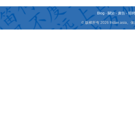
Blog
-
關於
-
廣告
-
招
© 版權所有 2026 fridae.a