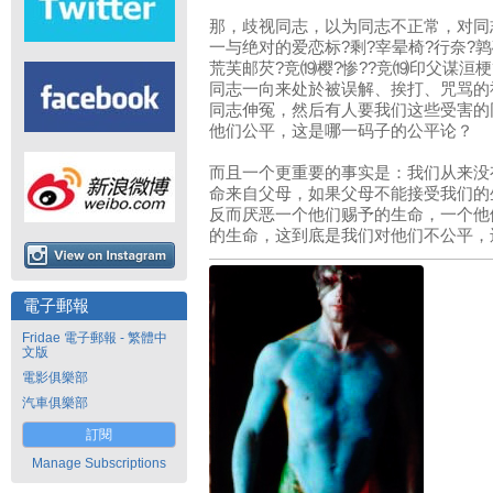
那，歧视同志，以为同志不正常，对同
一与绝对的爱恋标?剩?宰晕椅?行奈?鹑
荒芙邮芡?竞⒆樱?惨??竞⒆印父谋洹梗?舛
同志一向来处於被误解、挨打、咒骂的
同志伸冤，然后有人要我们这些受害的
他们公平，这是哪一码子的公平论？
而且一个更重要的事实是：我们从来没
命来自父母，如果父母不能接受我们的
反而厌恶一个他们赐予的生命，一个他
的生命，这到底是我们对他们不公平，
電子郵報
Fridae 電子郵報 - 繁體中
文版
電影俱樂部
汽車俱樂部
訂閱
Manage Subscriptions