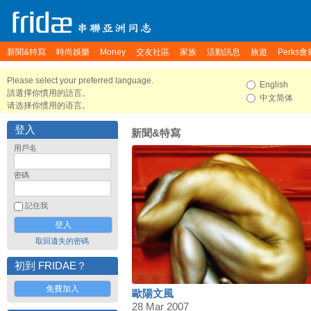
新聞&特寫
時尚娛樂
Money
交友社區
家族
活動訊息
旅遊
Perks會
Please select your preferred language.
English
請選擇你慣用的語言。
中文简体
请选择你惯用的语言。
登入
新聞&特寫
用戶名
密碼
記住我
取回遺失的密碼
初到 FRIDAE？
免費加入
歐陽文風
28 Mar 2007