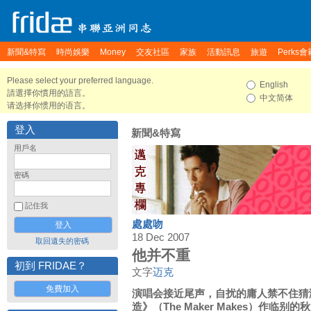
新聞&特寫
時尚娛樂
Money
交友社區
家族
活動訊息
旅遊
Perks會
Please select your preferred language.
English
請選擇你慣用的語言。
中文简体
请选择你惯用的语言。
登入
新聞&特寫
用戶名
密碼
記住我
處處吻
18 Dec 2007
取回遺失的密碼
他并不重
初到 FRIDAE？
文字
迈克
免費加入
演唱会接近尾声，自扰的庸人禁不住猜
造》（The Maker Makes）作临别的