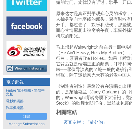
短的过门。旋律没有听过，歌手一开口就认出来
原来这才是真正熨平观众心灵的乐章，
人抽身望向地平线的那头，聚有时散有
开手。都过去了，欢乐和悲伤，那些被
而心甘情愿爬出被窝的午夜，车窗外掠
树底的阳光。
马上想起Wainwright之前在另一部
（He Ain't Heavy, He's My B
行曲，原唱者The Hollies。如果
它背后就是端端正正的邮票，叮咛和问
味──哪位导演说的？蛇一般的送殡行
铺张，除了迷信风光大葬的老派中国人
電子郵報
《制造者制造》最终没有在演唱会出现
Fridae 電子郵報 - 繁體中
的，是茱迪嘉兰（Judy Garland）的《
文版
的，Wainwright背转身脱下大浴袍，
電影俱樂部
Stock》的歌舞女郎打扮，黑丝袜包
汽車俱樂部
相關連結
訂閱
迈克专栏：「处处吻」
Manage Subscriptions