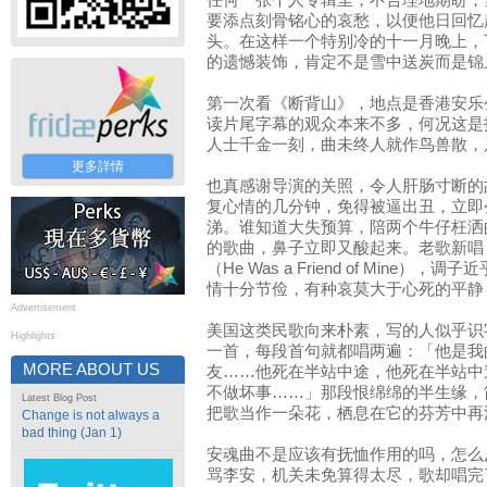
任何一张个人专辑里，不合理地期盼，
要添点刻骨铭心的哀愁，以便他日回忆
头。在这样一个特别冷的十一月晚上，
的遗憾装饰，肯定不是雪中送炭而是锦
第一次看《断背山》，地点是香港安乐
读片尾字幕的观众本来不多，何况这是
人士千金一刻，曲未终人就作鸟兽散，
更多詳情
也真感谢导演的关照，令人肝肠寸断的
复心情的几分钟，免得被逼出丑，立即
涕。谁知道大失预算，陪两个牛仔枉洒
的歌曲，鼻子立即又酸起来。老歌新唱
（He Was a Friend of Mine），调子
情十分节俭，有种哀莫大于心死的平静
Advertisement
美国这类民歌向来朴素，写的人似乎识
Highlights
一首，每段首句就都唱两遍：「他是我
MORE ABOUT US
友……他死在半站中途，他死在半站中
不做坏事……」那段恨绵绵的半生缘，
Latest Blog Post
把歌当作一朵花，栖息在它的芬芳中再
Change is not always a
bad thing (Jan 1)
安魂曲不是应该有抚恤作用的吗，怎么
骂李安，机关未免算得太尽，歌却唱完