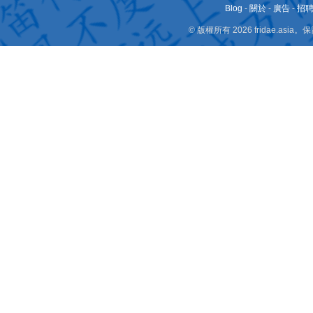
Blog
-
關於
-
廣告
-
招
© 版權所有 2026 fridae.a