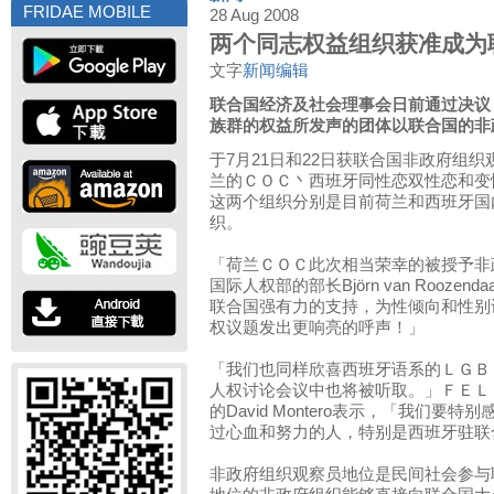
FRIDAE MOBILE
28 Aug 2008
两个同志权益组织获准成为
文字
新闻编辑
联合国经济及社会理事会日前通过决议
族群的权益所发声的团体以联合国的非
于7月21日和22日获联合国非政府组
兰的ＣＯＣ丶西班牙同性恋双性恋和变
这两个组织分别是目前荷兰和西班牙国
织。
「荷兰ＣＯＣ此次相当荣幸的被授予非
国际人权部的部长Björn van Rooze
联合国强有力的支持，为性倾向和性别
权议题发出更响亮的呼声！」
「我们也同样欣喜西班牙语系的ＬＧＢ
人权讨论会议中也将被听取。」ＦＥＬ
的David Montero表示，「我们
过心血和努力的人，特别是西班牙驻联
非政府组织观察员地位是民间社会参与