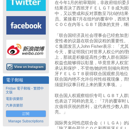
在今年1月的初审期间，非政府组织委
结果否决了西班牙ＦＥＬＧＴＢ成为观
中，又以赞成和反对票数呈7比6的结
员。紧接着7月在纽约的覆审中，西班
ＣＯＣ在内等ＬＧＢＴ团体的支持，继
「联合国经济及社会理事会已经愈加意
变性者的议题在联合国议程的重要性。
Ｃ集团发言人John Fisher表示：
今天，要证明我们对世界人权公约的理
上，那就是积极提高性少数人群在国际
权益也能够得以彰显，毕竟世界人权宣
承认和保护，不管他/她的性别倾向和
牙ＦＥＬＧＴＢ获得联合国观察员地位
联合国内绝不允许任何性歧视现像，而
電子郵報
须提到议事日程上来的重大事项。」
Fridae 電子郵報 - 繁體中
文版
联合国人权观察组织专司ＬＧＢＴ人群声援项目
電影俱樂部
也表达了同样的意见：「7月的覆审时
汽車俱樂部
次值得庆祝的胜利，这代表性少数人群
亮。」
訂閱
Manage Subscriptions
国际男女同性恋联合会（ＩＬＧＡ）的副秘书长
「除了要向荷兰ＣＯＣ和西班牙ＦＥＬ