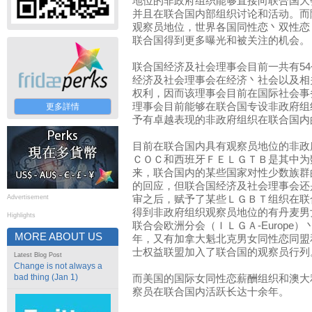
地位的非政府组织能够直接向联合国大
并且在联合国内部组织讨论和活动。而
观察员地位，世界各国同性恋丶双性恋
联合国得到更多曝光和被关注的机会。
联合国经济及社会理事会目前一共有5
经济及社会理事会在经济丶社会以及相
权利，因而该理事会目前在国际社会事
理事会目前能够在联合国专设非政府组
更多詳情
予有卓越表现的非政府组织在联合国内
目前在联合国内具有观察员地位的非政府
ＣＯＣ和西班牙ＦＥＬＧＴＢ是其中为
来，联合国内的某些国家对性少数族群
的回应，但联合国经济及社会理事会还
Advertisement
审之后，赋予了某些ＬＧＢＴ组织在联合
得到非政府组织观察员地位的有丹麦男
Highlights
联合会欧洲分会（ＩＬＧＡ-Europe）
MORE ABOUT US
年，又有加拿大魁北克男女同性恋同盟
士权益联盟加入了联合国的观察员行列
Latest Blog Post
Change is not always a
bad thing (Jan 1)
而美国的国际女同性恋薪酬组织和澳大
察员在联合国内活跃长达十余年。