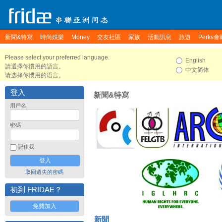
新聞&特寫
時尚娛樂
Money
交友社區
家族
活動訊息
旅遊
Perks會
Please select your preferred language.
English
請選擇你慣用的語言。
中文简体
请选择你惯用的语言。
登入
新聞&特寫
用戶名
密碼
記住我
取回遺失的密碼
初到 FRIDAE？
免費加入
新聞