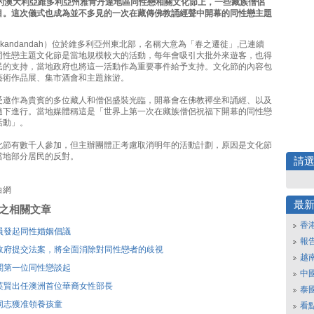
幕的澳大利亞維多利亞州雅肯丹達地區同性戀相關文化節上，一些藏族僧侶
目。這次儀式也成為並不多見的一次在藏傳佛教誦經聲中開幕的同性戀主題
ckandandah）位於維多利亞州東北部，名稱大意為「春之遷徙」,已連續
同性戀主題文化節是當地規模較大的活動，每年會吸引大批外來遊客，也得
民的支持，當地政府也將這一活動作為重要事件給予支持。文化節的內容包
藝術作品展、集市酒會和主題旅游。
受邀作為貴賓的多位藏人和僧侶盛裝光臨，開幕會在佛教禪坐和誦經、以及
隨下進行。當地媒體稱這是「世界上第一次在藏族僧侶祝福下開幕的同性戀
活動」。
化節有數千人參加，但主辦團體正考慮取消明年的活動計劃，原因是文化節
當地部分居民的反對。
請
白網
最
刊登之相關文章
香
員發起同性婚姻倡議
報
政府提交法案，將全面消除對同性戀者的歧視
越
閣第一位同性戀談起
中
英賢出任澳洲首位華裔女性部長
泰
同志獲准領養孩童
看