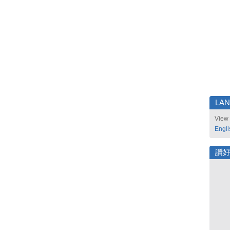
LA
View 
Engli
讚