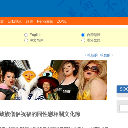
家族
活動訊息
旅遊
Perks會籍
ZONE:
English
台灣繁體
中文简体
香港繁體
« 較新的
|
較舊的 »
SOC
藏族僧侶祝福的同性戀相關文化節