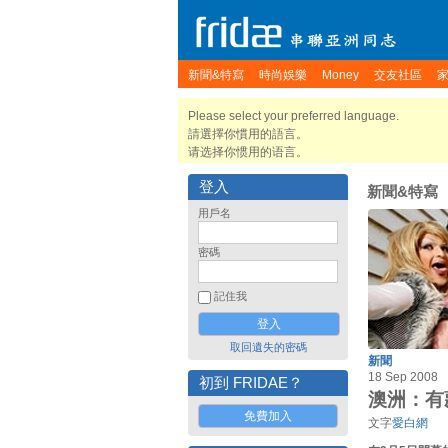
新聞&特寫
時尚娛樂
Money
交友社區
Please select your preferred language.
請選擇你慣用的語言。
请选择你惯用的语言。
登入
新聞&特寫
用戶名
密碼
記住我
取回遺失的密碼
新聞
18 Sep 2008
初到 FRIDAE？
澳洲：有
免費加入
文字
愛白網