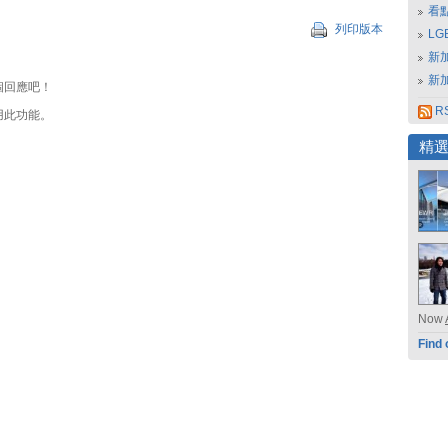
看
列印版本
L
新
新
個回應吧！
RS
用此功能。
精
Now
Find 