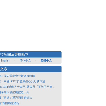
選擇新聞及專欄版本
English
-
简体中文
-
繁體中文
新文章
港在同志運動會中斬獲金銀牌
告：中國LGBT群體最擔心父母的期望
南LGBT活動人士表示: 體育是「平等的平臺」
國暑期大熱網劇被迫下架
國「快速」通過同性婚姻法
點: 首爾驕傲遊行