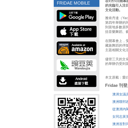
在9月5日開
FRIDAE MOBILE
的光臨引人注
文化活動。
雅肯丹達（Ya
第四年舉辦的
到當地多數居
括音樂舞蹈、
在開幕會上，
藏族舞蹈的伴
主題相關文化
儘管三天的文
的舉辦仍受到
本文原載：愛
Fridae 
澳洲女議
澳洲聯邦
從澳洲內
女同志黃
澳洲首對