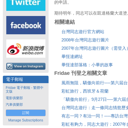
的申請。
期待明年，同志可以在凱達格蘭大道塗
相關連結
台灣同志遊行官方網站
2008年台灣同志遊行圖片
2007年台灣同志遊行圖片（需登入
畢恆達網址
畢恆達部落格：小畢的故事
Fridae 刊登之相關文章
電子郵報
風雨無阻，驕傲向前行──第六屆
Fridae 電子郵報 - 繁體中
彩虹旅行，西班牙＆荷蘭
文版
電影俱樂部
「驕傲向前行」9月27日──第六
汽車俱樂部
台灣同志遊行：走一條同志情慾歷
訂閱
有志一同？有治一同！──專訪台
Manage Subscriptions
彩虹有夠力，同志大遊行：2007