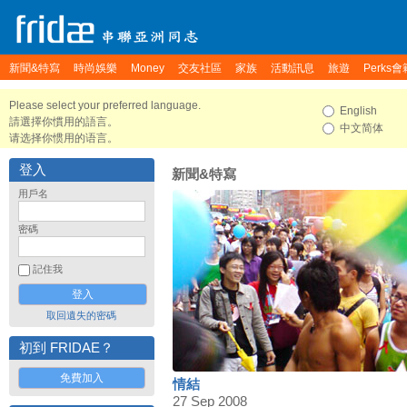
新聞&特寫
時尚娛樂
Money
交友社區
家族
活動訊息
旅遊
Perks會
Please select your preferred language.
English
請選擇你慣用的語言。
中文简体
请选择你惯用的语言。
登入
新聞&特寫
用戶名
密碼
記住我
取回遺失的密碼
初到 FRIDAE？
免費加入
情結
27 Sep 2008