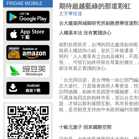
FRIDAE MOBILE
期待超越藍綠的那道彩虹
文字
畢恆達
台大建築與城鄉研究所副教授畢恆達對2
人權基本法 沒有實踐決心
相對於西班牙，台灣的同志處境如何呢
統府人權諮詢小組，並於三年後通過「
明列「人人應享有之自由及權利，不因
視」。可惜它始終停留在草案的層次，
卻沒有真正實踐的決心。
「台北同玩節」是台灣唯一由公部門編
志大遊行。只是隨著政府人事更迭，預
訪問德國，柏林市長因受中國施壓，不
巧遇身為同志的柏林市長，並以台北市
題，才得以順利展開互動。馬市長曾經
統，是否願意支持由中央政府編列全國
十歐元旗子 招來國際空間