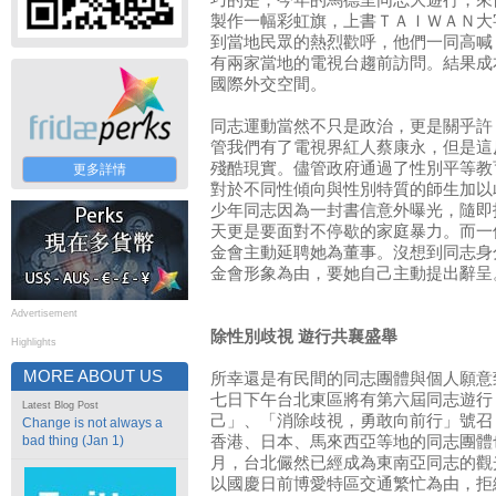
巧的是，今年的馬德里同志大遊行，來
製作一幅彩虹旗，上書ＴＡＩＷＡＮ大
到當地民眾的熱烈歡呼，他們一同高喊
有兩家當地的電視台趨前訪問。結果成
國際外交空間。
同志運動當然不只是政治，更是關乎許
管我們有了電視界紅人蔡康永，但是這
殘酷現實。儘管政府通過了性別平等教
更多詳情
對於不同性傾向與性別特質的師生加以
少年同志因為一封書信意外曝光，隨即
天更是要面對不停歇的家庭暴力。而一
金會主動延聘她為董事。沒想到同志身
金會形象為由，要她自己主動提出辭呈
Advertisement
除性別歧視 遊行共襄盛舉
Highlights
MORE ABOUT US
所幸還是有民間的同志團體與個人願意
七日下午台北東區將有第六屆同志遊行
Latest Blog Post
己」、「消除歧視，勇敢向前行」號召
Change is not always a
bad thing (Jan 1)
香港、日本、馬來西亞等地的同志團體
月，台北儼然已經成為東南亞同志的觀
以國慶日前博愛特區交通繁忙為由，拒