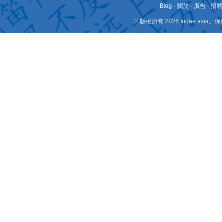
Blog
-
關於
-
廣告
-
招
© 版權所有 2026 fridae.a