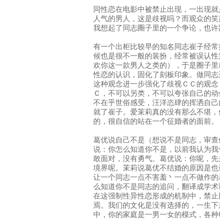
同性恋在电影中被禁止出现，一出现就
人气的男人，这是歧视吗？而观众的笑
我想起了同志圈子里的一个争论，也许
有一个出柜比较早的知名同志崔子经常
候也是很不一般的装扮，经常被误认性
欢你这一款男人之类的），于是圈子里
性恋的认识，固化了刻板印象。做同志
这种观念进一步强化了歧视ＣＣ的观念
Ｃ，不可以另类，不可以夸张自己的动
不在乎世俗感受，汪洋恣肆的挥洒自己
就了崔子。爱茉莉真的没有那么不堪，
的，很自信的站在一个征婚者的面前。
葛优说自己不是（想说不是同志，审查
说：你怎么知道你不是，以前我认为我
敢面对，没有勇气。葛优说：你呢，先
境界呢。茉莉说葛优不结婚的原因是也
让一个同志一点不害羞丶一点不做作的
么知道你不是同志的追问，翻译成学术
在这强制性异性恋形成的机制中，禁止
焉。我们的文化是没有选择的，一生下
中，你的家庭是一男一女的模式，各种