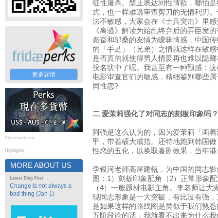
征性屠杀。禁止表达同性情欲，哪怕是
式，也一样难逃审查剪刀的无情利刃。
法不敏感，大家会在《士兵突击》里感
《离骚》解读为始乱终弃后的弄臣发的
秦奋和邬桑的友情为暧昧情感，中国传
的「手足」（兄弟）之情就这样在敏感
是否真的就使得男人情爱再也难以隐藏
投名状中了呢。我甚至有一种预感：这
更多詳情
电影审查官们的敏感，精细鉴别哪些属
同性恋?
二 爱茉莉强化了对同志的刻板印象吗
阿强是这么认为的，因为爱茉莉「画着
Advertisement
甲，带着硕大戒指。还特地跑到韩国做
性恋的丑化，以换取喜剧效果，当年港
Highlights
MORE ABOUT US
李银河老师高屋建瓴，为中国的同志影
图：1）刻板印象配角（2）正常形象配
Latest Blog Post
Change is not always a
（4）一般题材电影主角。李老师让大
bad thing (Jan 1)
现同志形象是一大突破，有比没有强，
是如果这样的路线图是类似于我们熟悉
五阶段论的话，我就看不出来为什么我