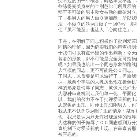
受不起的的一个概念，既然承受不起，
些练得完美身材的金刚芭比们所展示的
那牢不可破的男主动女被动的僵硬对立
了，很男人的男人做０更加酷，所以我
法，不做０的Gay白做了一回Gay，
使「虽不能至」也让人「心向往之」。
于是，在消解了同志积极份子批判爱茉
同情的理解，因为确实我们的审查机制
于我们可以有点怀疑的作出判断：今天
装者的形象，都不可能是完全无可指摘
呢？如果我也给出一个同志形象的路线
人气概的同志，更不可能是公０同志。
了同志，以后要是可以游行了，但愿我
抹，戴两个丰满的大乳房出现在摄像机
样的形象是侮辱了同志，就像只允许出
为那种审查机制让我们单一化，平面化
以，我们的努力不在于批评爱茉莉的出
志形象的出现，即使出现阳刚男人，也
我从来不认为Gay圈子里的情杀丶敲
现，我只是认为只允许出现这样的报导
为这样的例子侮辱了ＣＣ同志感到万分
查机制下对爱茉莉的出现，在审查者那
被容忍的。