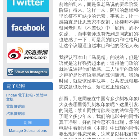
前途的到来，而是像老马说的要靠阶级
阶级）得来。这样一来，阿强的急躁和
里长征不可缺少的元素，事实上，让一
感简直是让思想家不深刻，让律师不善
银河老师对《不差钱》中「屁精」的不
勿躁」，而李老师没有做到是同志们的
也敏感了一下，可是我的能力和性格只
让这个议题逼迫赵本山和他的经纪人表
我很认可本山「马屁精」的说法，但是
语就是这样强势起来的：逼得他们政治
就是说逼得他们敏感。二人转里的政治
之辩护是没有语境感的陈词滥调。我始
时候，就应该没事找事，公共资源就那
電子郵報
志议题也没什么，矫枉过正难免的。
Fridae 電子郵報 - 繁體中
然而，到底同志在中国有多少刻板印象
文版
大众去哪里得到刻板印象呢？这里引发
電影俱樂部
的问题：禁止同性情欲表达的法律是否
汽車俱樂部
了呢？多少年来，我们的电影中的同性
真干净呀，好的同性恋不准出现，坏的
訂閱
电影中看到过像《本能》中出现的同性
Manage Subscriptions
要出现同性恋形象，这就是以往我们常