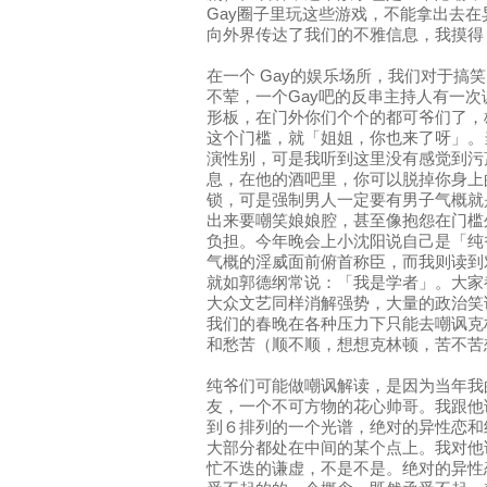
Gay圈子里玩这些游戏，不能拿出去
向外界传达了我们的不雅信息，我摸得
在一个 Gay的娱乐场所，我们对于搞
不荤，一个Gay吧的反串主持人有一
形板，在门外你们个个的都可爷们了，
这个门槛，就「姐姐，你也来了呀」。
演性别，可是我听到这里没有感觉到污
息，在他的酒吧里，你可以脱掉你身上
锁，可是强制男人一定要有男子气概就
出来要嘲笑娘娘腔，甚至像抱怨在门槛
负担。今年晚会上小沈阳说自己是「纯
气概的淫威面前俯首称臣，而我则读到
就如郭德纲常说：「我是学者」。大家
大众文艺同样消解强势，大量的政治笑
我们的春晚在各种压力下只能去嘲讽克
和愁苦（顺不顺，想想克林顿，苦不苦
纯爷们可能做嘲讽解读，是因为当年我
友，一个不可方物的花心帅哥。我跟他
到６排列的一个光谱，绝对的异性恋和
大部分都处在中间的某个点上。我对他
忙不迭的谦虚，不是不是。绝对的异性