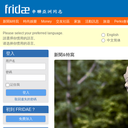
新聞&特寫
時尚娛樂
Money
交友社區
家族
活動訊息
旅遊
Perks會
Please select your preferred language.
English
請選擇你慣用的語言。
中文简体
请选择你惯用的语言。
登入
新聞&特寫
用戶名
密碼
記住我
取回遺失的密碼
初到 FRIDAE？
免費加入