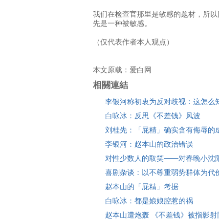
我们在检查官那里是敏感的题材，所以
先是一种被敏感。
（仅代表作者本人观点）
本文原载：爱白网
相關連結
李银河称初衷为反对歧视：这怎么
白咏冰：反思《不差钱》风波
刘桂先：「屁精」确实含有侮辱的
李银河：赵本山的政治错误
对性少数人的取笑——对春晚小沈
喜剧杂谈：以不尊重弱势群体为代
赵本山的「屁精」考据
白咏冰：都是娘娘腔惹的祸
赵本山遭炮轰 《不差钱》被指影射