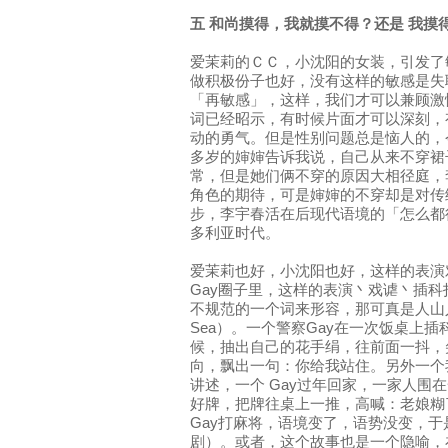
五 和尚摸得，我就摸不得？还是 我摸
爱茉莉的ＣＣ，小沈阳的女装，引发了
做积极份子也好，没有这样的敏感是失
「再敏感」，这样，我们才可以兼顾激
词已经昭示，有时候片面才可以深刻，
动的勇气。但是性别问题总是恼人的，
多岁的婶婶告诉我说，自己从来不穿裙
常，但是她们俩不穿的原因大相径庭，
角色的期待，可是婶婶的不穿却是对传
步，李宇春活在后现代语境的「怎么都
多利亚时代。
爱茉莉也好，小沈阳也好，这样的表演
Gay圈子里，这样的表演丶戏谑丶插
不规范的一个词来形容，那可真是人山人海（Peo
Sea）。一个警察Gay在一次饭桌上
候，抽出自己的花手绢，往前面一抖，
向，飘出一句：你给我站住。另外一个
讲述，一个 Gay过年回家，一家人围
好牌，把牌往桌上一推，高喊：老娘糊
Gay打麻将，语境变了，语势没变，
剧）。或者，这个故事也是一个隐喻，