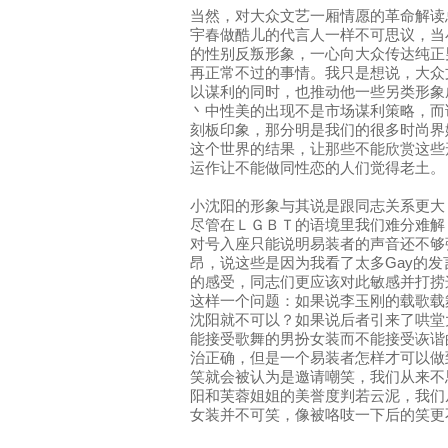
当然，对大众文艺一厢情愿的革命解读
宇春做酷儿的代言人一样不可思议，当
的性别反叛形象，一心向大众传达纯正
再正常不过的事情。我只是想说，大众
以谋利的同时，也推动他一些另类形象
丶中性美的出现不是市场谋利策略，而
刻板印象，那分明是我们的很多时尚界
这个世界的结果，让那些不能欣赏这些
运作让不能做同性恋的人们觉得老土。
小沈阳的形象与其说是跟同志关系更大
尽管在ＬＧＢＴ的语境里我们难分难解
对号入座只能说明易装者的声音还不够
昂，说这些是因为我看了太多Gay的
的感受，同志们更应该对此敏感并打捞
这样一个问题：如果说李玉刚的载歌载
沈阳就不可以？如果说后者引来了哄堂
能接受歌舞的男扮女装而不能接受诙谐
治正确，但是一个易装者怎样才可以做
笑就会被认为是邀请嘲笑，我们从来不
阳和芙蓉姐姐的美誉度判若云泥，我们
女装并不可笑，像被咯吱一下后的笑更