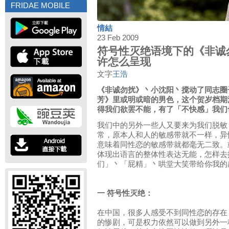
FRIDAE MOBILE
情結
23 Feb 2009
符号性灭绝语境下的《非诚
许怎么呈现
文字
王浩
《非诚勿扰》丶小沈阳丶搅动了同志圈
芳》里或明或暗的男色，这个贺岁档期
得我们欲罢不能，有了「不快感」我们
我们中的另外一些人又要来为我们脱敏
常，原本人和人的敏感带就不一样，异
意味着同性恋的敏感带就都毫无二致。
体现出语言的整体性表达无能，怎样去
们」丶「屁精」丶哄堂大笑带给你我的
一 符号性灭绝：
在中国，很多人感受不到同性恋的存在
的惨剧，可是权力依然可以做到另外一