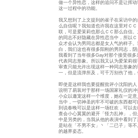
做一个异性恋，这样的追问不是让挥动
这一过程中的功能。
我又想到了上文提到的崔子在采访中的
么自信呢？我知道也许我在这里对ＣＣ
联，可是爱茉莉也那么ＣＣ那么自信。
的同志不好隐藏在异性恋当中，所以Ｃ
众才会认为男同志都是女人气的样子。
白，我们这也有很多阳刚的男同志，阴
我看到了当年很多Gay对那个接受很
代表同志形象。所以我又认为爱茉莉很
审查只能允许出现这样一种同志形象的
一，但是流弹所及，可千万别伤了他，
即使是这样我也要提醒批评小沈阳的人
说明了易装对于那样一场国家礼仪的冲
小众以邀宠这样一个维度，她在一定意
当中，一切神圣的牢不可破的东西都可
到说春晚可以是这样一场狂欢，可以去
查会小心翼翼的避开「怪力乱神」，但
中是另类的，当我从他的表演中看到了
是站在「不男不女」丶「二已子」等不
的越界姿态。