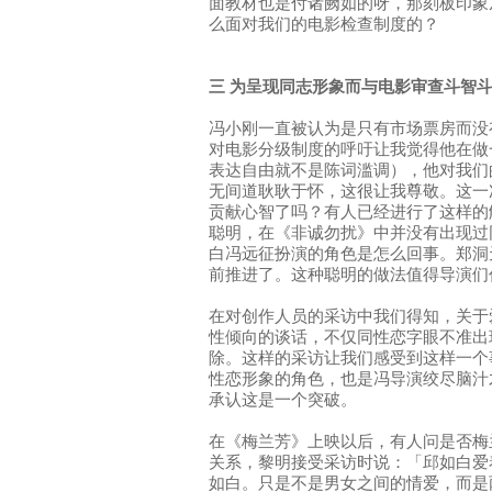
面教材也是付诸阙如的呀，那刻板印象
么面对我们的电影检查制度的？
三 为呈现同志形象而与电影审查斗智
冯小刚一直被认为是只有市场票房而没
对电影分级制度的呼吁让我觉得他在做
表达自由就不是陈词滥调），他对我们
无间道耿耿于怀，这很让我尊敬。这一
贡献心智了吗？有人已经进行了这样的
聪明，在《非诚勿扰》中并没有出现过
白冯远征扮演的角色是怎么回事。郑洞
前推进了。这种聪明的做法值得导演们
在对创作人员的采访中我们得知，关于
性倾向的谈话，不仅同性恋字眼不准出
除。这样的采访让我们感受到这样一个
性恋形象的角色，也是冯导演绞尽脑汁
承认这是一个突破。
在《梅兰芳》上映以后，有人问是否梅
关系，黎明接受采访时说：「邱如白爱
如白。只是不是男女之间的情爱，而是