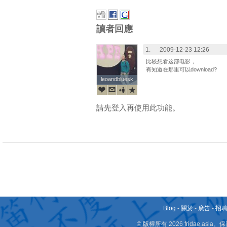
讀者回應
1.
2009-12-23 12:26
比较想看这部电影，
有知道在那里可以download?
leoandbluesk
leoandbluesk
請先登入再使用此功能。
Blog
-
關於
-
廣告
-
招
© 版權所有 2026 fridae.a