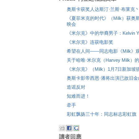
奥斯卡获奖人达斯汀·兰斯·布莱克
《夏菲米克的时代》（Milk）获
映会
《米尔克》中的华裔男子：Kelvin Y
《米尔克》连获电影奖
希望在人间——同志电影《Milk》
关于哈唯·米尔克（Harvey Milk
《米尔克》（Milk）1月7日新加坡
奥斯卡影帝西恩·潘将出演已故旧金
造谣反对
知难而进！
牵手
彩虹飘扬三十年：同志标志彩虹旗
讀者回應