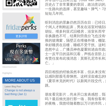
并非信不过吉斯云逊（Gus Van Sa
历史占了非常重要的章回，政治意识的
一生路向的选择，甚至趣味丶脾气丶习
短短几年间。
听到消息的景象仍然历历在目：已经日
个闲人才刚刚起床，男友在浴室对镜刮
胡扯。维多利亚式旧楼房，浴室长而窄
非换颜色不可，结果到劳燕分飞也没有
更多詳情
推的玻璃窗，隔壁正在维修外墙，棚架
幸好睡房在后楼，睡眠不受干扰。这时
忽然中止，广播员神色凝重转述由市政
士一反平日的温和沉着，声线在音阶上
有责任发布此项消息：莫斯孔尼市长和
亡。」
Advertisement
四目相投的经验虽然丰富，但从来没有
Highlights
以感到那股毛骨悚然。这样没齿难忘的
MORE ABOUT US
《夏菲米克的时代》以新闻片段交代，
跳。
Latest Blog Post
Change is not always a
bad thing (Jan 1)
朋友看完影片，尚未开口发表感想，我
吗？最后烛光游行那一场，我有份客串
的夜晚，我曾经随着数以万计的市民，