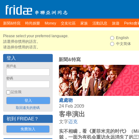
新聞&特寫
時尚娛樂
Money
交友社區
家族
活動訊息
旅遊
Perks會
Please select your preferred language.
English
請選擇你慣用的語言。
中文简体
请选择你惯用的语言。
登入
新聞&特寫
用戶名
密碼
記住我
處處吻
24 Feb 2009
取回遺失的密碼
客串演出
初到 FRIDAE？
文字
迈克
免費加入
实不相瞒，看《夏菲米克的时代》（Mi
兢，一面为有机会重访永远消失了的三