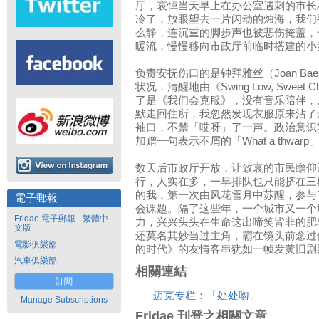
厅，哀悼当天早上在办公室遇刺的市长
冷了，放眼望去一片闪动的烛海，我们
么静，连沉重的脚步声也被悲伤掩盖，
暖流，慢慢移向市政厅前临时搭建的小
负责安抚伤口的是钟拜雅丝（Joan B
状况，清醒地由《Swing Low, Sweet
了是《我们会克服》，没有音乐陪伴，
默走回住所，我忽然发现衣服原来沾了
袖口，不禁「哎呀」了一声。政治意识
加赠一句表示不屑的「What a thwa
数天后市政厅开放，让致哀的市民瞻仰
行，人实在多，一早排队也只能挤在三
的我，第一次由风花雪月中苏醒，参与
電子郵報
会课题。隔了这些年，一个城市又一个
Fridae 電子郵報 - 繁體中
力，兴兴头头在生命这出啼笑皆非的肥
文版
还莫名其妙当过主角，霸在镜头前念过
電影俱樂部
的时代》的友情客串犹如一帧发黄旧剧
汽車俱樂部
相關連結
訂閱
迈克专栏：「处处吻」
Manage Subscriptions
Fridae 刊登之相關文章