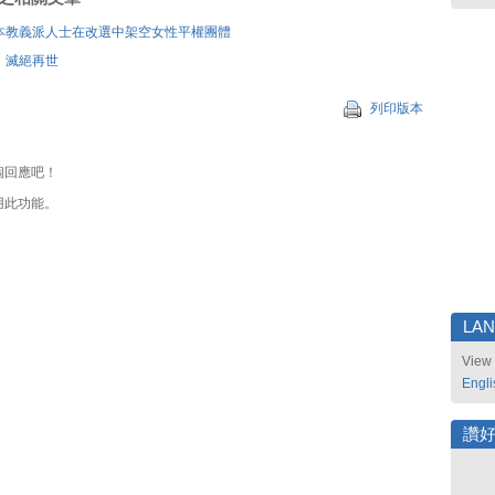
本教義派人士在改選中架空女性平權團體
、滅絕再世
列印版本
個回應吧！
用此功能。
LA
View 
Engli
讚