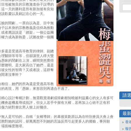
盲目地被無良的宗教激進份子誤導的
，這一天的勝利是所有新加坡有良知
應該歡慶以及銘記在心的一天。
丟臉的鬧劇，一票自以為是、目中無
份子以本身的宗教教義及信仰為推動
」或者應該說是「綁架」一個公益團
行權力成為新執委，試圖改變一個團
許多還是受過高等教育的律師、副總
心理醫師等等等，但卻讓世人睜大雙
為愚昧的鬧劇在上演，瞬間突然覺得
那麼聰明。是大家高估了她們，還是
加坡女性的智商？又或者說，這群奪
飽閒著沒事幹？
敢相信，她們的所為還是受過高等教
有的表現，用「愚昧」來形容則再適合不過了。
請
而精心設計奪權計劃，無需觀賞港劇或韓劇都知曉被利益薰心的女人有多可
此機會趁機羞辱或批評，但女人若手中握有大權，若再加上心術不正有邪
殺傷力絕對會比男人狠上好幾倍。
最
中無人是可怕的，自稱「女權導師」的幕後策劃原以為在特別會員大會上會
同胞對她的認同，卻萬萬想不到她的言論反而引起更多人的揶揄，事與願
香
，場面極度難堪。
報