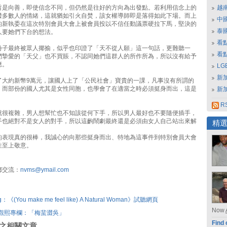
旨是向善，即使信念不同，但仍然是往好的方向為出發點。若利用信念上的
越
撥多數人的情緒，這就猶如引火自焚，該女權導師即是落得如此下場。而上
中
的新執委在這次特別會員大會上被會員投以不信任動議票硬拉下馬，堅決的
泰
人要她們下台的想法。
看
份子最終被眾人揶揄，似乎也印證了「天不從人願」這一句話，更難聽一
看
們摯愛的「天父」也不買賬，不認同她們這群人的所作所為，所以沒有給予
應。
L
新
了大約新幣9萬元，讓國人上了「公民社會」寶貴的一課，凡事沒有所謂的
，而部份的國人尤其是女性同胞，也學會了在適當之時必須挺身而出，這是
新
RS
就很複雜，男人想幫忙也不知該從何下手，所以男人最好也不要隨便插手，
手也絕對不是女人的對手，所以這齣鬧劇最終還是必須由女人自己站出來解
精
的表現真的很棒，我誠心的向那些挺身而出、特地為這事件到特別會員大會
性至上敬意。
郵交流：
nvms@ymail.com
ng：《(You make me feel like) A Natural Woman》試聽網頁
Now
梅觀熙專欄：「梅蜚澀吳」
Find 
刊登之相關文章