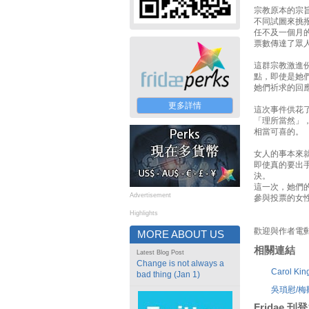
宗教原本的宗
不同試圖來挑
任不及一個月
票數傳達了眾
這群宗教激進
點，即使是她
她們祈求的回
更多詳情
這次事件供花
「理所當然」
相當可喜的。
女人的事本來
即使真的要出
決。
這一次，她們
Advertisement
參與投票的女
Highlights
歡迎與作者電
MORE ABOUT US
相關連結
Latest Blog Post
Change is not always a
Carol Ki
bad thing (Jan 1)
吳瑣慰/
Fridae 