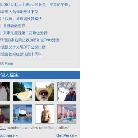
南LGBT活動人士表示: 體育是「平等的平臺」
國暑期大熱網劇被迫下架
國「快速」通過同性婚姻法
點: 首爾驕傲遊行
點: 東帝汶慶祝第二屆驕傲遊行
GBT活動家被禁止參加新加坡Tedx活動
加坡國父李光耀孫子公開出櫃
加坡慶祝粉紅點活動十周年
S Feed:
選個人檔案
ALL
members can view unlimited profiles!
out more »
Get Perks »