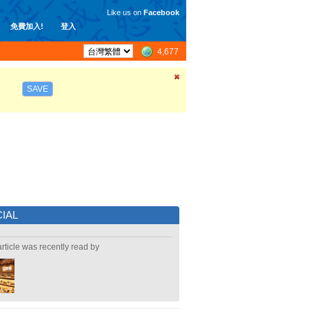
Like us on
Facebook
免費加入!
登入
4,677
SAVE
IAL
article was recently read by