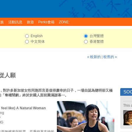
家族
活動訊息
旅遊
Perks會籍
ZONE:
English
台灣繁體
中文简体
香港繁體
« 較新的
|
較舊的 »
從人願
2日，對許多新加坡女性同胞而言是值得慶幸的日子，一場自認為聰明卻又極
SOC
的「奪權鬧劇」終於於國人面前圓滿謝幕⋯。
This 
feel like) A Natural Woman
ng
y
MG
性而無權參與投票，若秉持著支持的