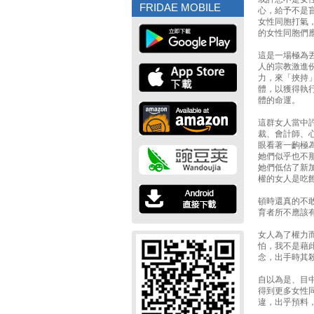
FRIDAE MOBILE
心，給予不是
女性同胞打氣
的女性同胞們
這是一場極為
人的宗教激進
力，來「挾持
體，以獲得執
體的命運。
這群女人當中
裁、會計師、
眼看著一齣極
她們似乎也不
她們低估了新
權的女人是吃
頓時還真的不
育者所不應該
女人為了權力
怕，我不是藉
念，出手時其
自以為是、目
得到更多女性
違，出乎預料