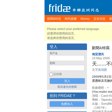
新聞&特寫
時尚娛樂
Money
交友社區
Please select your preferred language.
請選擇你慣用的語言。
请选择你惯用的语言。
登入
新聞&特寫
用戶名
梅蜚澀吳
10 May 2009
天……不
密碼
文字
吳瑣慰
記住我
2009年5月
度愚昧及丟臉
取回遺失的密碼
歌曲聯想：<
(You make me 
初到 FRIDAE？
演唱：Carol Ki
專輯：Tapestr
出版：SonyB
免費加入
（1967年）
或許您不是女