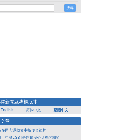
選擇新聞及專欄版本
English
-
简体中文
-
繁體中文
新文章
港在同志運動會中斬獲金銀牌
告：中國LGBT群體最擔心父母的期望