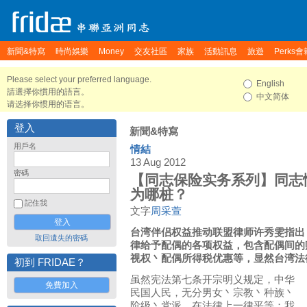
新聞&特寫
時尚娛樂
Money
交友社區
家族
活動訊息
旅遊
Perks會
Please select your preferred language.
English
請選擇你慣用的語言。
中文简体
请选择你惯用的语言。
登入
新聞&特寫
用戶名
情結
13 Aug 2012
密碼
【同志保险实务系列】同志
为哪桩？
記住我
文字
周采萱
台湾伴侣权益推动联盟律师许秀雯指出
取回遺失的密碼
律给予配偶的各项权益，包含配偶间的
视权丶配偶所得税优惠等，显然台湾法
初到 FRIDAE？
虽然宪法第七条开宗明义规定，中华
免費加入
民国人民，无分男女丶宗教丶种族丶
阶级丶党派，在法律上一律平等；我