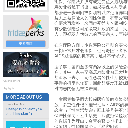
拒保。保险法并没有规定受益人必须与
寿险业者私下指出，如果要保人与受益
都会进一步询问投保动机以防范道德风
益人是被保险人的同性伴侣，有部分寿
会要求再增补一名同位受益人丶限制投
有少数保险公司采取较开放的态度，只
人，即视双方为彼此的重要亲人，而接
更多詳情
在医疗险方面，少数寿险公司则会要求
一切正常后才会承保，但有寿险业者私
AIDS或性病的机率高，通常不予承保
据了解，国内至少有两家以上的保险公
户，其中一家甚至高居寿险业前五大地
甚至私下表示，同性恋者的性生活较复
Advertisement
事件的机率也较高，因此只要发现被保
对同志的偏见根深蒂固。
Highlights
MORE ABOUT US
一家愿意接受同志投保医疗险的寿险公
放，多重性伴侣丶罹患性病丶AIDS的
Latest Blog Post
Change is not always a
恋者与「性生活复杂」画上等号并不合
bad thing (Jan 1)
保户性倾向丶性生活史，即使拒保也没
的数据作为理由，金管会官员也指出，
保依据，性倾向是个人「私密问题」，