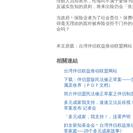
理赔人员却表示，性倾向不属于要保书
反诚实告知的原则，将来出险仍会「依
当政府丶保险业者为了社会责任丶保费
得毫无理由的面对被寿险业拒于门外的
会吗？
本文原载：台湾伴侣权益推动联盟网站
相關連結
台湾伴侣权益推动联盟网站
下载：伴侣盟版民法修正草案――
属及收养（ＰＤＦ文档）
简介伴侣盟民法修正草案之伴侣制
多元成家我支持，速速立法反歧视
草案发布 记者会
「多元成家，我支持！」连署声明
妇女新知基金会丶台湾伴侣权益推
章家庭──28个多元成家故事》