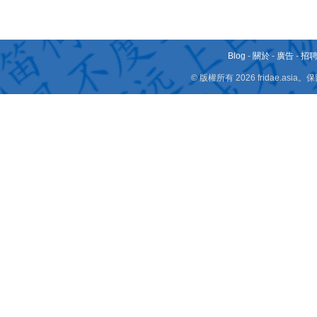
Blog
-
關於
-
廣告
-
招
© 版權所有 2026 fridae.a