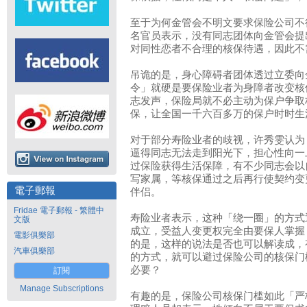
至于为何金管会不明文要求保险公司不
名官员表示，没有同志团体向金管会提
对同性恋者不合理的核保待遇，因此不
吊诡的是，身心障碍者团体透过立委向
令」就硬是要保险业者为身障者改变核
志发声，保险局就不必主动为保户争取
保，让全国一千六百多万的保户时时生
对于部分寿险业者的歧视，许秀雯认为
逼得同志无法走到阳光下，担心性向一
过保险获得生活保障，有不少同志会以
写家属，等核保通过之后再行使契约变
電子郵報
伴侣。
Fridae 電子郵報 - 繁體中
寿险业者表示，这种「绕一圈」的方式
文版
成立，受益人变更权完全由要保人掌握
電影俱樂部
的是，这样的说法是否也可以解读成，
汽車俱樂部
的方式，就可以避过保险公司的核保门
必要？
訂閱
Manage Subscriptions
有趣的是，保险公司核保门槛如此「严