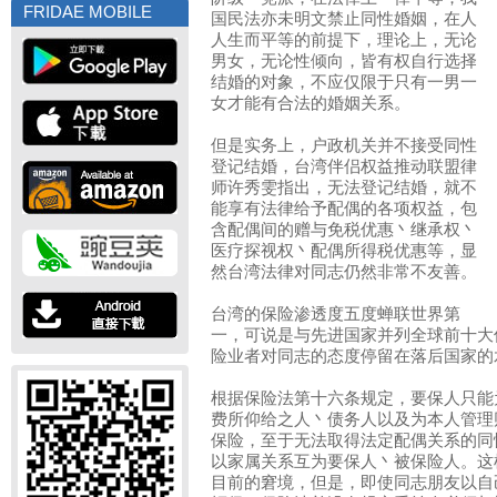
FRIDAE MOBILE
国民法亦未明文禁止同性婚姻，在人
人生而平等的前提下，理论上，无论
男女，无论性倾向，皆有权自行选择
结婚的对象，不应仅限于只有一男一
女才能有合法的婚姻关系。
但是实务上，户政机关并不接受同性
登记结婚，台湾伴侣权益推动联盟律
师许秀雯指出，无法登记结婚，就不
能享有法律给予配偶的各项权益，包
含配偶间的赠与免税优惠丶继承权丶
医疗探视权丶配偶所得税优惠等，显
然台湾法律对同志仍然非常不友善。
台湾的保险渗透度五度蝉联世界第
一，可说是与先进国家并列全球前十大
险业者对同志的态度停留在落后国家的
根据保险法第十六条规定，要保人只能
费所仰给之人丶债务人以及为本人管理
保险，至于无法取得法定配偶关系的同
以家属关系互为要保人丶被保险人。这
目前的窘境，但是，即使同志朋友以自