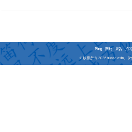
Blog
-
關於
-
廣告
-
招
© 版權所有 2026 fridae.a