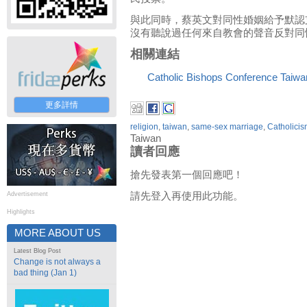
與此同時，蔡英文對同性婚姻給予默認
沒有聽說過任何來自教會的聲音反對同
相關連結
Catholic Bishops Conference Taiwa
更多詳情
religion
,
taiwan
,
same-sex marriage
,
Catholici
Taiwan
讀者回應
搶先發表第一個回應吧！
Advertisement
請先登入再使用此功能。
Highlights
MORE ABOUT US
Latest Blog Post
Change is not always a
bad thing (Jan 1)