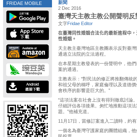
新聞
FRIDAE MOBILE
2 Dec 2016
臺灣天主教主教公開聲明反
文字
Fridae Editor
在臺灣同性婚姻合法化的最新進程中，
性婚姻。
天主教主臺灣地區主教團表示反對臺灣
通過立法院的立法過程。
在本星期主教發表的一份聲明中，他們
案的通過。
主教表示：“對民法的修正將推翻傳統
和祖父母的稱呼，家庭倫理以及道德價
會秩序的影響是巨大的。”
“這項法案在社會上沒有得到徹底討論
仔細評估各項後果。匆忙地推動這項法
題。”他補充道。
11月17日，當修訂案進入二讀時，約
一個名為臺灣守護家庭的團體組織，他
民投票。