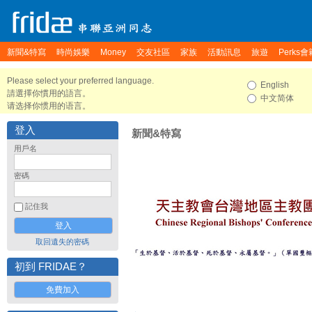
新聞&特寫
時尚娛樂
Money
交友社區
家族
活動訊息
旅遊
Perks會
Please select your preferred language.
English
請選擇你慣用的語言。
中文简体
请选择你惯用的语言。
登入
新聞&特寫
用戶名
密碼
記住我
取回遺失的密碼
初到 FRIDAE？
免費加入