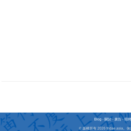
Blog
-
關於
-
廣告
-
招
© 版權所有 2026 fridae.a