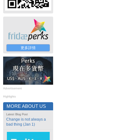
更多詳情
Advertisement
Highlights
MORE ABOUT US
Latest Blog Post
Change is not always a
bad thing (Jan 1)