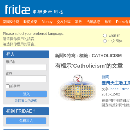
新聞&特寫
時尚娛樂
Money
交友社區
家族
活動訊息
旅遊
Perks會
Please select your preferred language.
English
請選擇你慣用的語言。
中文简体
请选择你惯用的语言。
登入
新聞&特寫
: 標籤 : CATHOLICISM
用戶名
有標示'Catholicism'的文章
密碼
新聞
臺灣天主教主
記住我
文字
Fridae Editor
2016-12-02
在臺灣同性婚姻合
取回遺失的密碼
開宣稱反對同性婚
初到 FRIDAE？
免費加入