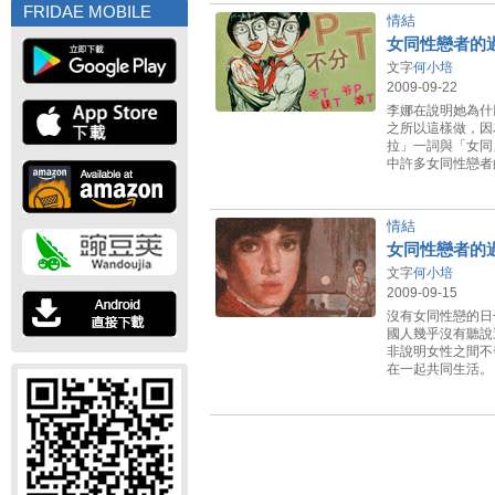
FRIDAE MOBILE
情結
女同性戀者的
文字
何小培
2009-09-22
李娜在說明她為什
之所以這樣做，因
拉」一詞與「女同
中許多女同性戀者
情結
女同性戀者的
文字
何小培
2009-09-15
沒有女同性戀的日
國人幾乎沒有聽說
非說明女性之間不
在一起共同生活。