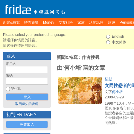
新聞&特寫
時尚娛樂
Money
交友社區
家族
活動訊息
旅遊
Perks會
Please select your preferred language.
English
請選擇你慣用的語言。
中文简体
请选择你惯用的语言。
登入
新聞&特寫
: 作者搜尋
用戶名
由'何小培'寫的文章
密碼
情結
女同性戀者的
記住我
文字
何小培
2009-09-29
1998年10月，
取回遺失的密碼
國10多個省市的
性戀者各自的生活
初到 FRIDAE？
立全國網絡和出版
同熱線。
免費加入