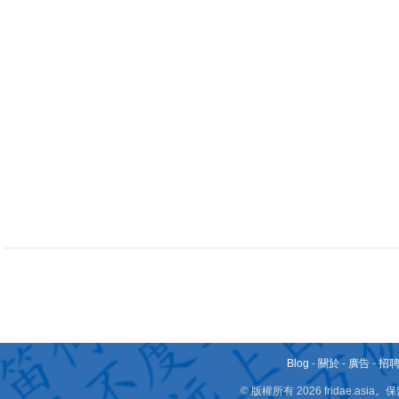
Blog
-
關於
-
廣告
-
招
© 版權所有 2026 fridae.a