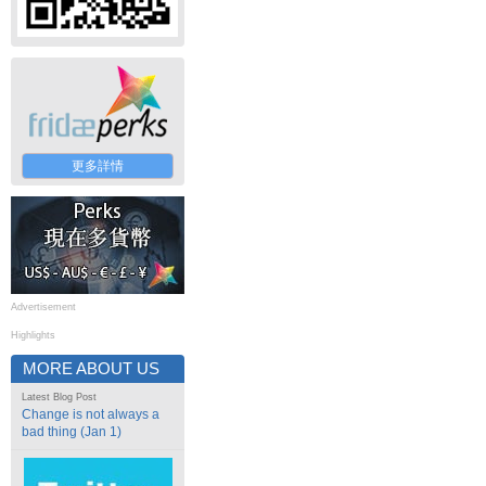
更多詳情
Advertisement
Highlights
MORE ABOUT US
Latest Blog Post
Change is not always a
bad thing (Jan 1)