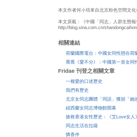
本文作者何小培來自北京粉色空間文化
本文原載：《中國「同志」人群生態報
http://blog.sina.com.cn/shandongcaiho
相關連結
荷蘭國際電台：中國女同性戀在荷
喬喬《愛不分》：中國第一首女同
Fridae 刊登之相關文章
一種愛的口述歷史
我們有歷史
北京女同志團體「同語」獲頒「她
紐西蘭女同志博物館開幕
搶救香港女性歷史：《艾Love女
同志生活在拉薩
憐香伴