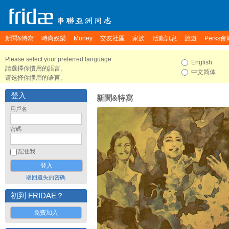
新聞&特寫
時尚娛樂
Money
交友社區
家族
活動訊息
旅遊
Perks會
Please select your preferred language.
English
請選擇你慣用的語言。
中文简体
请选择你惯用的语言。
登入
新聞&特寫
用戶名
密碼
記住我
取回遺失的密碼
初到 FRIDAE？
免費加入