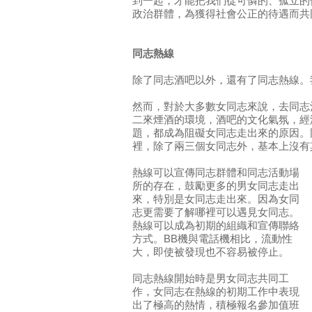
到一起，才能把我們從可憐的、孤立的
政治群體，為獲得社會公正的待遇而共
同志熱線
除了同志酒吧以外，還有了同志熱線。
然而，對於大多數女同志來說，去同志
二來煙酒的環境，酒吧的文化氣氛，經
題，都成為阻礙女同志走出來的原因。
裡，除了兩三個女同志外，基本上沒有
熱線可以宣傳同志群體和同志活動場
所的存在，鼓勵更多的男女同志走出
來，特別是女同志走出來。因為女同
志更需要了解哪裡可以遇見女同志。
熱線可以成為初期的組織和宣傳聯絡
方式。BB機與電話機相比，流動性
大，即使被發現也不容易被停止。
同志熱線開始時是男女同志共同工
作，女同志在熱線的初期工作中表現
出了極高的熱情，積極報名參加值班