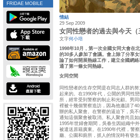
FRIDAE MOBILE
情結
29 Sep 2009
女同性戀者的過去與今天（
文字
何小培
1998年10月，第一次全國女同大會在
的30多人參加了會議。會上除了分享
論了如何開展熱線工作，建立全國網絡
通了第一條女同熱線。
女同空間
同性戀者的生存空間是在同志人群的努
起來的。在1990年代，公開的男同性
所，經常受到警察的制止和光顧。男同
裡被十幾個警察造訪，因為他邀請了4
辦的私人聚會。在警察的逼迫下，吳不
通知這個聚會被取消。私人聚會尚且如
1995年世婦會期間，吳春生因組織中
被遣送原籍廣東。在1990年代裡，警
廳、公園和廁所，抓人的情況時有發生