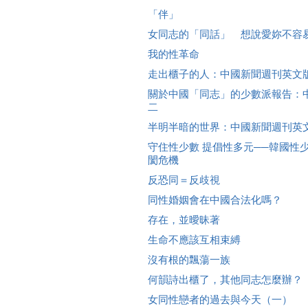
「伴」
女同志的「同話」 想說愛妳不容
我的性革命
走出櫃子的人：中國新聞週刊英文
關於中國「同志」的少數派報告：
二
半明半暗的世界：中國新聞週刊英
守住性少數 提倡性多元──韓國性
閡危機
反恐同＝反歧視
同性婚姻會在中國合法化嗎？
存在，並曖昧著
生命不應該互相束縛
沒有根的飄蕩一族
何韻詩出櫃了，其他同志怎麼辦？
女同性戀者的過去與今天（一）