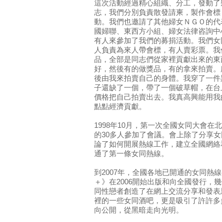
這次活動經過精心組織、分工，發動了
志，我們分別負責散發請柬，製作會標
動。我們也邀請了其他婦女ＮＧＯ的代
國婦聯、東西方小組、婦女法律咨詢中
有人來參加了我們的募捐活動。我們女
人負責為來人帶會標，有人賣彩票。我
品，全部是同志們從家裡貢獻出來的東
好，然後有的做獎品，有的拿來拍賣。
後由我來拍賣自己的身體。我穿了一件
子還缺了一個，帶了一個破草帽，在台
價格把自己拍賣出去。我真高興能用我
點點經濟貢獻。
1998年10月，第一次全國女同大會在
的30多人參加了會議。會上除了分享
論了如何開展熱線工作，建立全國網絡
通了第一條女同熱線。
到2007年，全國各地已開通的女同熱
＋》在2006開始出版和向全國發行，
同性戀者創造了在網上交流分享和發表
裡的一些女同酒吧，更是吸引了許許多
向公開，從黑暗走向光明。