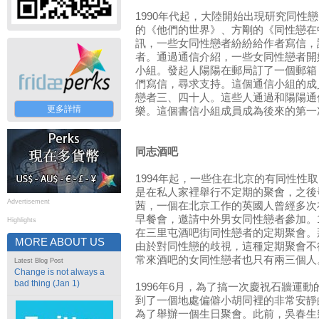
1990年代起，大陸開始出現研究同性
的《他們的世界》、方剛的《同性戀在
訊，一些女同性戀者紛紛給作者寫信，
者。通過通信介紹，一些女同性戀者開
小組。發起人陽陽在郵局訂了一個郵箱
們寫信，尋求支持。這個通信小組的成
戀者三、四十人。這些人通過和陽陽通
更多詳情
樂。這個書信小組成員成為後來的第一
同志酒吧
1994年起，一些住在北京的有同性性
是在私人家裡舉行不定期的聚會，之後
Advertisement
茜，一個在北京工作的英國人曾經多次
早餐會，邀請中外男女同性戀者參加。1
Highlights
在三里屯酒吧街同性戀者的定期聚會。
MORE ABOUT US
由於對同性戀的歧視，這種定期聚會不
常來酒吧的女同性戀者也只有兩三個人
Latest Blog Post
Change is not always a
bad thing (Jan 1)
1996年6月，為了搞一次慶祝石牆運
到了一個地處偏僻小胡同裡的非常安靜
為了舉辦一個生日聚會。此前，吳春生