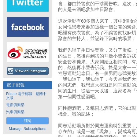
會，都由於警察的干涉而告吹。這次，
的人是來酒吧參加生日聚會。
這次活動有60多個人來了，其中8個
女同性戀者來參加這樣一個公開的聚會
吧裡有便衣警察。為了不讓警察找麻煩
聚會的主持人，並記錄下當時的場景：
我們先唱了生日快樂歌，又分了蛋糕。
的生日，然後再到我的耳邊小聲告訴我
安全套和糖果。大家開始互相詢問，有
的，然後再小聲告訴我。於是大家一一
性戀運動紀念日。有一個男同志聽完故
「我知道了，我知道了，今天是我們大
電子郵報
的同志們。我想這大概就是同志運動的
同的生日。從這一天以後，這家名為「
Fridae 電子郵報 - 繁體中
第一個同性戀酒吧。
文版
電影俱樂部
同性戀酒吧，又稱同志酒吧，它的出現
汽車俱樂部
機會。我的記述：
訂閱
同志活動場所對於同志運動特別重要，
Manage Subscriptions
存在的」或是一種「現象」，變成為可