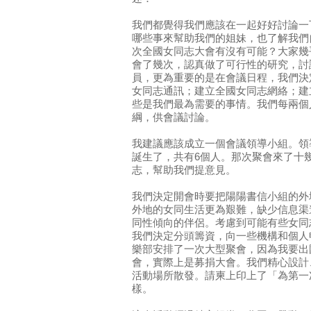
我們都覺得我們應該在一起好好討論一
哪些事來幫助我們的姐妹，也了解我們
次全國女同志大會有沒有可能？大家幾
會了幾次，認真做了可行性的研究，討
員，更為重要的是在會議日程，我們決
女同志通訊；建立全國女同志網絡；建
些是我們最為需要的事情。我們每兩個
綱，供會議討論。
我建議應該成立一個會議領導小組。領
誕生了，共有6個人。那次聚會來了十
志，幫助我們提意見。
我們決定開會時要把陽陽書信小組的外
外地的女同生活更為艱難，缺少信息渠
同性傾向的伴侶。考慮到可能有些女同
我們決定分頭籌資，向一些機構和個人
樂部安排了一次大型聚會，因為我要出
會，實際上是募捐大會。我們精心設計
活動場所散發。請柬上印上了「為第一
樣。