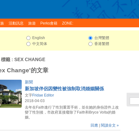
家族
活動訊息
旅遊
Perks會籍
ZONE:
English
台灣繁體
中文简体
香港繁體
 標籤 : SEX CHANGE
x Change'的文章
新聞
新加坡伴侶因變性被強制取消婚姻關係
文字
Fridae Editor
2018-04-03
去年在Faith進行了性別重置手術，並在她的身份證件上改
變了性別後，市政府直接廢除了Faith和Bryce Volta的婚
姻。
回應
|
閱讀全文 »