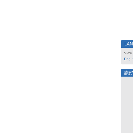
LA
View 
Engli
讚