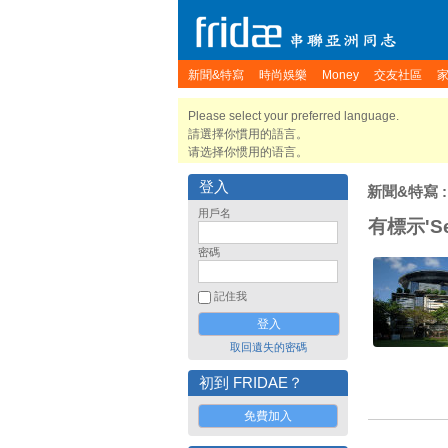
新聞&特寫
時尚娛樂
Money
交友社區
Please select your preferred language.
請選擇你慣用的語言。
请选择你惯用的语言。
登入
新聞&特寫
:
用戶名
有標示'Se
密碼
記住我
取回遺失的密碼
初到 FRIDAE？
免費加入