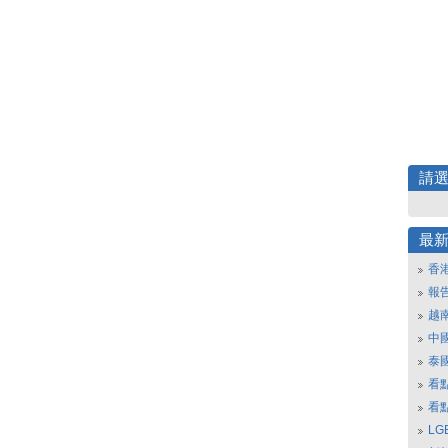
請
最
香
報
越
中
泰
看
看
L