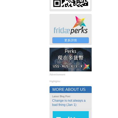
更多詳情
Advertisement
Highlights
MORE ABOUT US
Latest Blog Post
Change is not always a
bad thing (Jan 1)