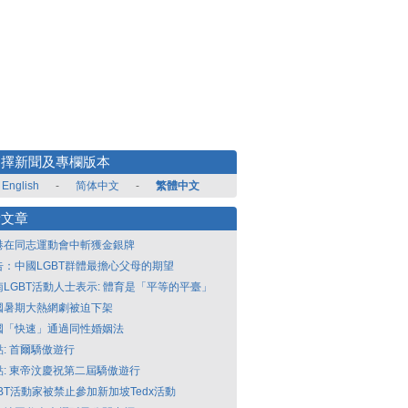
選擇新聞及專欄版本
English
-
简体中文
-
繁體中文
新文章
港在同志運動會中斬獲金銀牌
告：中國LGBT群體最擔心父母的期望
南LGBT活動人士表示: 體育是「平等的平臺」
國暑期大熱網劇被迫下架
國「快速」通過同性婚姻法
點: 首爾驕傲遊行
點: 東帝汶慶祝第二屆驕傲遊行
GBT活動家被禁止參加新加坡Tedx活動