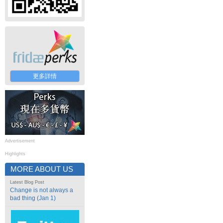
更多詳情
Advertisement
Highlights
MORE ABOUT US
Latest Blog Post
Change is not always a
bad thing (Jan 1)