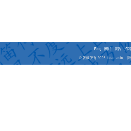
Blog
-
關於
-
廣告
-
招
© 版權所有 2026 fridae.a