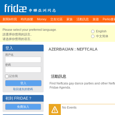
新聞&特寫
時尚娛樂
Money
交友社區
家族
活動訊息
旅遊
Perks會
Please select your preferred language.
English
請選擇你慣用的語言。
中文简体
请选择你惯用的语言。
登入
AZERBAIJAN
:
NEFTCALA
用戶名
密碼
活動訊息
記住我
Find Neftcala gay dance parties and other Neft
Fridae Agenda.
取回遺失的密碼
初到 FRIDAE？
免費加入
No Events