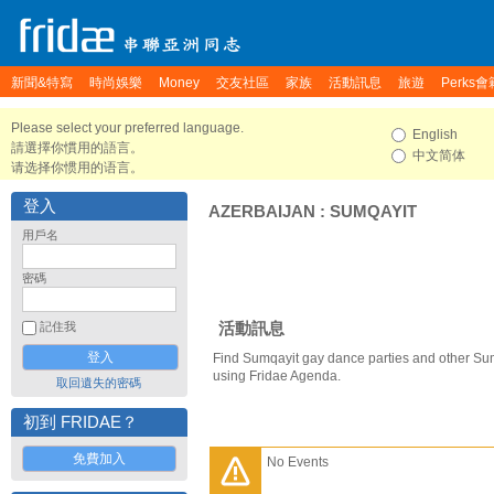
新聞&特寫
時尚娛樂
Money
交友社區
家族
活動訊息
旅遊
Perks會
Please select your preferred language.
English
請選擇你慣用的語言。
中文简体
请选择你惯用的语言。
登入
AZERBAIJAN
:
SUMQAYIT
用戶名
密碼
活動訊息
記住我
Find Sumqayit gay dance parties and other Su
using Fridae Agenda.
取回遺失的密碼
初到 FRIDAE？
免費加入
No Events