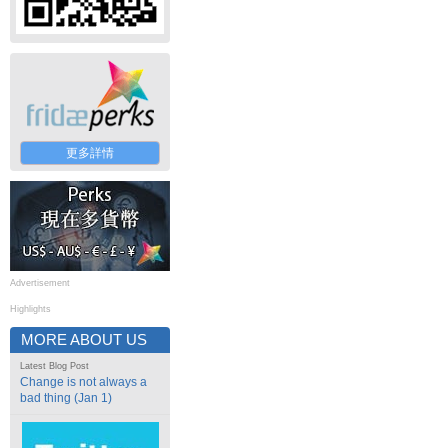
更多詳情
Advertisement
Highlights
MORE ABOUT US
Latest Blog Post
Change is not always a
bad thing (Jan 1)