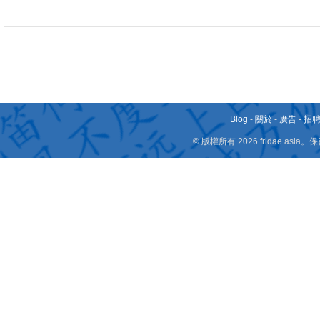
Blog
-
關於
-
廣告
-
招
© 版權所有 2026 fridae.a