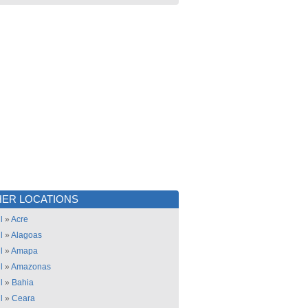
ER LOCATIONS
l
»
Acre
l
»
Alagoas
l
»
Amapa
l
»
Amazonas
l
»
Bahia
l
»
Ceara