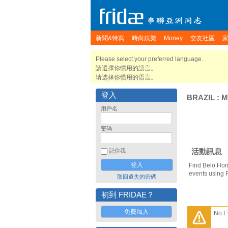
新聞&特寫
時尚娛樂
Money
交友社區
Please select your preferred language.
請選擇你慣用的語言。
请选择你惯用的语言。
登入
BRAZIL
:
M
用戶名
密碼
活動訊息
記住我
Find Belo Hor
events using 
取回遺失的密碼
初到 FRIDAE？
免費加入
No E