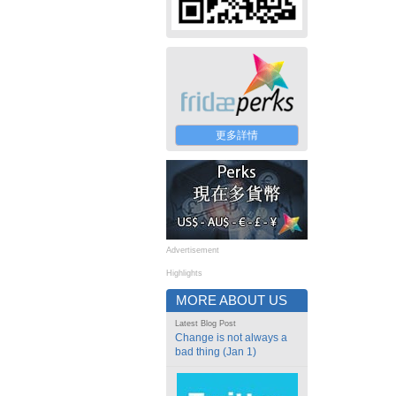
更多詳情
Advertisement
Highlights
MORE ABOUT US
Latest Blog Post
Change is not always a
bad thing (Jan 1)