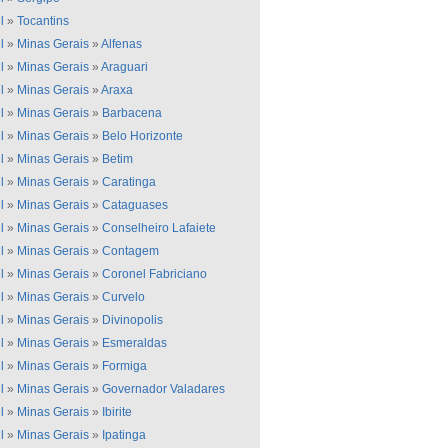
l
»
Tocantins
l
»
Minas Gerais
»
Alfenas
l
»
Minas Gerais
»
Araguari
l
»
Minas Gerais
»
Araxa
l
»
Minas Gerais
»
Barbacena
l
»
Minas Gerais
»
Belo Horizonte
l
»
Minas Gerais
»
Betim
l
»
Minas Gerais
»
Caratinga
l
»
Minas Gerais
»
Cataguases
l
»
Minas Gerais
»
Conselheiro Lafaiete
l
»
Minas Gerais
»
Contagem
l
»
Minas Gerais
»
Coronel Fabriciano
l
»
Minas Gerais
»
Curvelo
l
»
Minas Gerais
»
Divinopolis
l
»
Minas Gerais
»
Esmeraldas
l
»
Minas Gerais
»
Formiga
l
»
Minas Gerais
»
Governador Valadares
l
»
Minas Gerais
»
Ibirite
l
»
Minas Gerais
»
Ipatinga