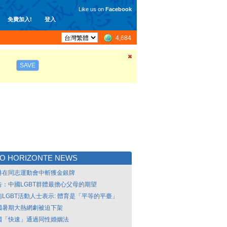
Like us on
Facebook
免費加入!
登入
4,684
SAVE
O HORIZONTE NEWS
港在同志運動會中斬獲金銀牌
告：中國LGBT群體最擔心父母的期望
南LGBT活動人士表示: 體育是「平等的平臺」
國暑期大熱網劇被迫下架
國「快速」通過同性婚姻法