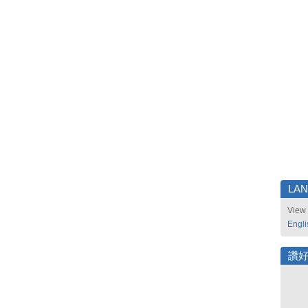
LA
View 
Engli
讚