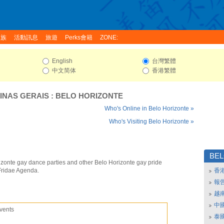
家族
活動訊息
旅遊
Perks會籍
ZONE:
English
台灣繁體
中文简体
香港繁體
INAS GERAIS
:
BELO HORIZONTE
Who's Online in Belo Horizonte »
Who's Visiting Belo Horizonte »
BEL
izonte gay dance parties and other Belo Horizonte gay pride
Fridae Agenda.
香
報
越
中
vents
泰