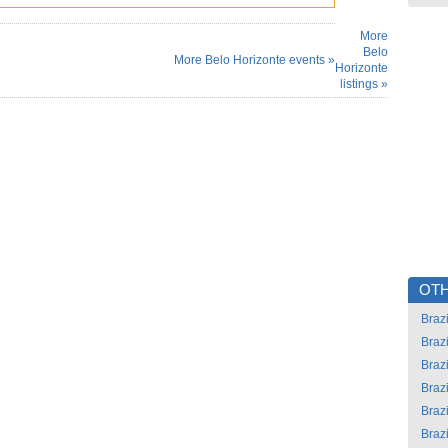
More
Belo
More Belo Horizonte events »
Horizonte
listings »
OTH
Brazi
Brazi
Brazi
Brazi
Brazi
Brazi