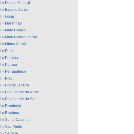
l
»
Distrito Federal
l
»
Espirito Santo
l
»
Goias
l
»
Maranhao
l
»
Mato Grosso
l
»
Mato Grosso do Sul
l
»
Minas Gerais
l
»
Para
l
»
Paraiba
l
»
Parana
l
»
Pernambuco
l
»
Piaui
l
»
Rio de Janeiro
l
»
Rio Grande do Norte
l
»
Rio Grande do Sul
l
»
Rondonia
l
»
Roraima
l
»
Santa Catarina
l
»
Sao Paulo
l
»
Sergipe