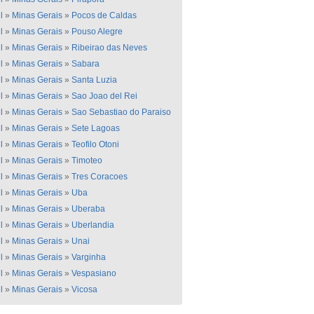
l
»
Minas Gerais
»
Pocos de Caldas
l
»
Minas Gerais
»
Pouso Alegre
l
»
Minas Gerais
»
Ribeirao das Neves
l
»
Minas Gerais
»
Sabara
l
»
Minas Gerais
»
Santa Luzia
l
»
Minas Gerais
»
Sao Joao del Rei
l
»
Minas Gerais
»
Sao Sebastiao do Paraiso
l
»
Minas Gerais
»
Sete Lagoas
l
»
Minas Gerais
»
Teofilo Otoni
l
»
Minas Gerais
»
Timoteo
l
»
Minas Gerais
»
Tres Coracoes
l
»
Minas Gerais
»
Uba
l
»
Minas Gerais
»
Uberaba
l
»
Minas Gerais
»
Uberlandia
l
»
Minas Gerais
»
Unai
l
»
Minas Gerais
»
Varginha
l
»
Minas Gerais
»
Vespasiano
l
»
Minas Gerais
»
Vicosa