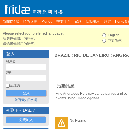
新聞&特寫
時尚娛樂
Money
交友社區
家族
活動訊息
旅遊
Perks會
Please select your preferred language.
English
請選擇你慣用的語言。
中文简体
请选择你惯用的语言。
登入
BRAZIL
:
RIO DE JANEIRO
:
ANGRA
用戶名
密碼
活動訊息
記住我
Find Angra dos Reis gay dance parties and oth
events using Fridae Agenda.
取回遺失的密碼
初到 FRIDAE？
免費加入
No Events