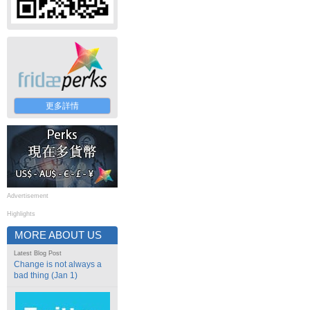
更多詳情
Advertisement
Highlights
MORE ABOUT US
Latest Blog Post
Change is not always a
bad thing (Jan 1)