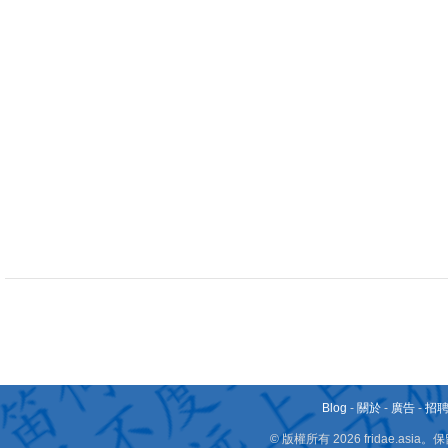
Blog
-
關於
-
廣告
-
招
© 版權所有 2026 fridae.a