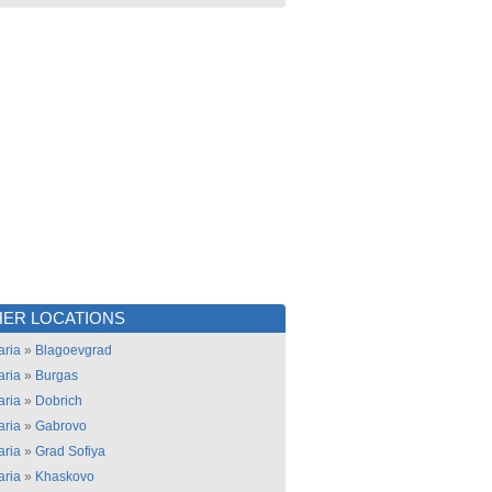
ER LOCATIONS
aria
»
Blagoevgrad
aria
»
Burgas
aria
»
Dobrich
aria
»
Gabrovo
aria
»
Grad Sofiya
aria
»
Khaskovo