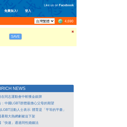
Like us on
Facebook
免費加入!
登入
4,690
SAVE
BRICH NEWS
港在同志運動會中斬獲金銀牌
告：中國LGBT群體最擔心父母的期望
南LGBT活動人士表示: 體育是「平等的平臺」
國暑期大熱網劇被迫下架
國「快速」通過同性婚姻法