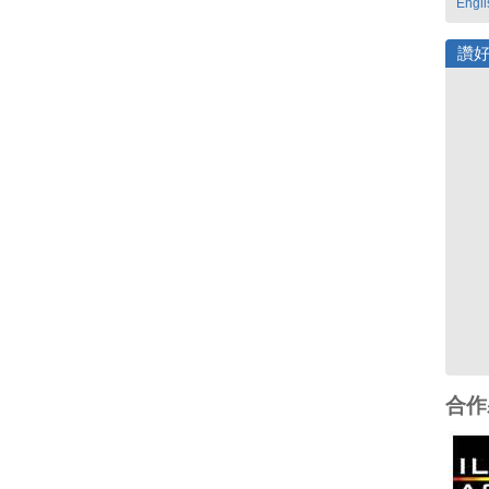
Engli
讚
合作