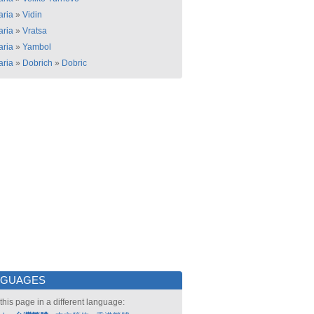
aria
»
Vidin
aria
»
Vratsa
aria
»
Yambol
aria
»
Dobrich
»
Dobric
NGUAGES
this page in a different language: