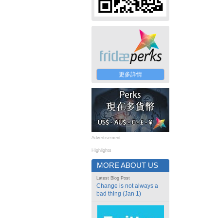
更多詳情
Advertisement
Highlights
MORE ABOUT US
Latest Blog Post
Change is not always a
bad thing (Jan 1)