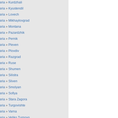
aria
»
Kurdzhali
aria
»
Kyustendil
aria
»
Lovech
aria
»
Mikhaylovgrad
aria
»
Montana
aria
»
Pazardzhik
aria
»
Pernik
aria
»
Pleven
aria
»
Plovdiv
aria
»
Razgrad
aria
»
Ruse
aria
»
Shumen
aria
»
Silistra
aria
»
Sliven
aria
»
Smolyan
aria
»
Sofiya
aria
»
Stara Zagora
aria
»
Turgovishte
aria
»
Varna
aria
»
Veliko Turnovo