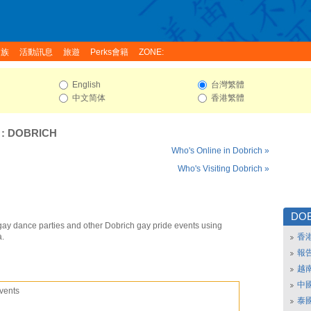
家族
活動訊息
旅遊
Perks會籍
ZONE:
English
台灣繁體
中文简体
香港繁體
:
DOBRICH
Who's Online in Dobrich »
Who's Visiting Dobrich »
DO
gay dance parties and other Dobrich gay pride events using
a.
香
報
越
中
vents
泰