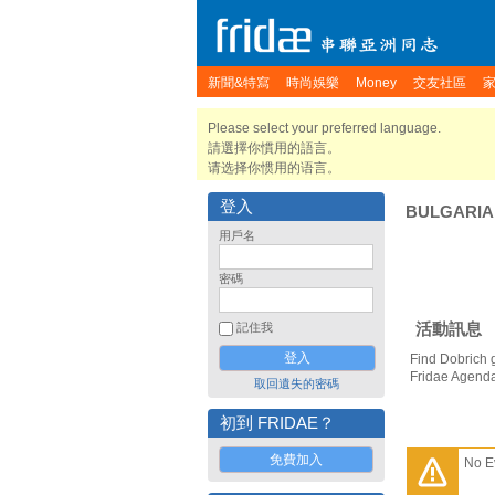
新聞&特寫
時尚娛樂
Money
交友社區
Please select your preferred language.
請選擇你慣用的語言。
请选择你惯用的语言。
登入
BULGARIA
用戶名
密碼
活動訊息
記住我
Find Dobrich 
Fridae Agend
取回遺失的密碼
初到 FRIDAE？
免費加入
No E