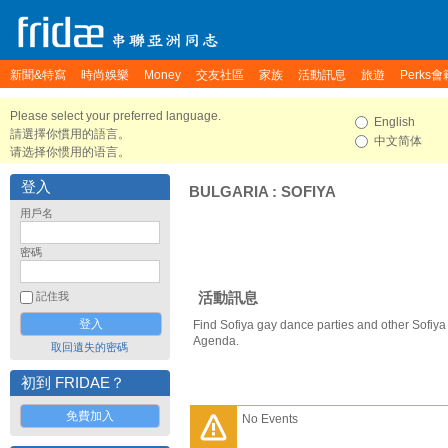
新聞&特寫
時尚娛樂
Money
交友社區
家族
活動訊息
旅遊
Perks會
Please select your preferred language.
English
請選擇你慣用的語言。
中文简体
请选择你惯用的语言。
登入
BULGARIA
:
SOFIYA
用戶名
密碼
活動訊息
記住我
Find Sofiya gay dance parties and other Sofiya
Agenda.
取回遺失的密碼
初到 FRIDAE？
免費加入
No Events