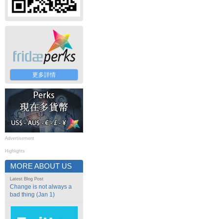
更多詳情
Advertisement
Highlights
MORE ABOUT US
Latest Blog Post
Change is not always a
bad thing (Jan 1)