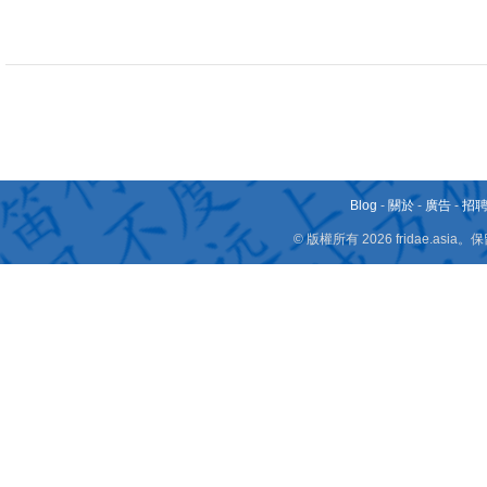
Blog
-
關於
-
廣告
-
招
© 版權所有 2026 fridae.a