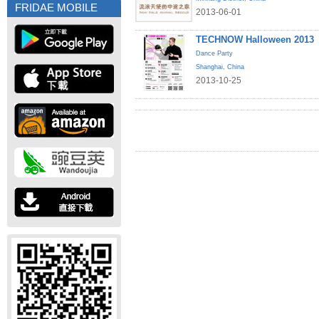
FRIDAE MOBILE
2013-06-01
TECHNOW Halloween 2013
Dance Party
Shanghai
,
China
2013-10-25