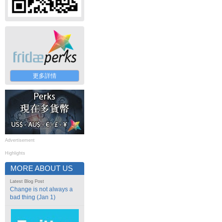
更多詳情
Advertisement
Highlights
MORE ABOUT US
Latest Blog Post
Change is not always a
bad thing (Jan 1)