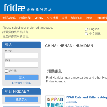
新聞&特寫
時尚娛樂
Money
交友社區
家族
活動訊息
旅遊
Perks會
Please select your preferred language.
English
請選擇你慣用的語言。
中文简体
请选择你惯用的语言。
登入
CHINA
:
HENAN
:
HUAIDIAN
用戶名
密碼
活動訊息
記住我
Find Huaidian gay dance parties and other Hua
Fridae Agenda.
取回遺失的密碼
初到 FRIDAE？
PPAR Cats and Kittens Ado
免費加入
Community
Minhang District
,
China