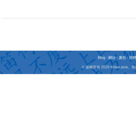
Blog
-
關於
-
廣告
-
招
© 版權所有 2026 fridae.a