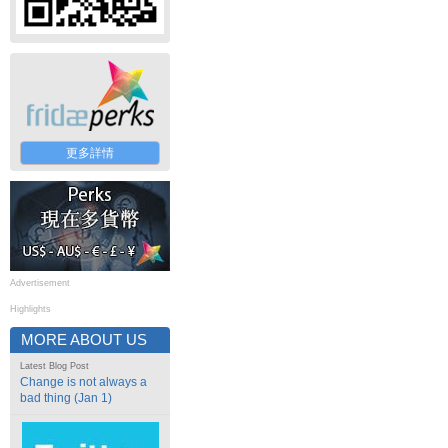
更多詳情
Advertisement
Highlights
MORE ABOUT US
Latest Blog Post
Change is not always a
bad thing (Jan 1)