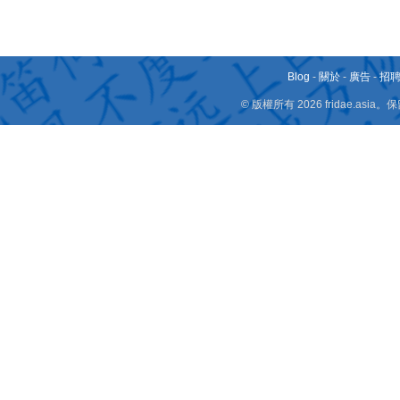
Blog
-
關於
-
廣告
-
招
© 版權所有 2026 fridae.a