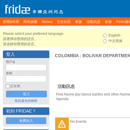
新聞&特寫
時尚娛樂
Money
交友社區
家族
活動訊息
旅遊
Perks會
Please select your preferred language.
English
請選擇你慣用的語言。
中文简体
请选择你惯用的语言。
登入
COLOMBIA
:
BOLIVAR DEPARTME
用戶名
密碼
活動訊息
記住我
Find Arjona gay dance parties and other Arjona
Agenda.
取回遺失的密碼
初到 FRIDAE？
免費加入
No Events