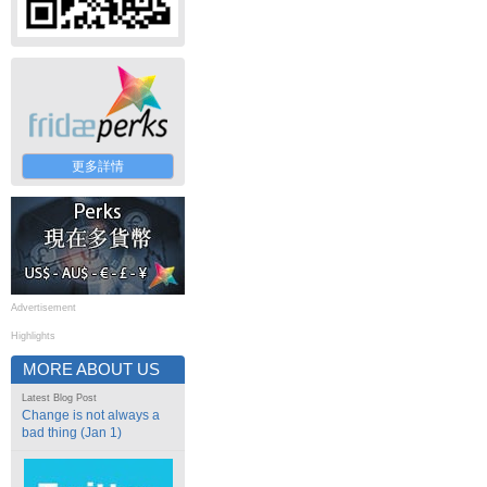
更多詳情
Advertisement
Highlights
MORE ABOUT US
Latest Blog Post
Change is not always a
bad thing (Jan 1)