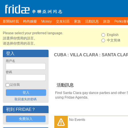
新聞&特寫
時尚娛樂
Money
交友社區
家族
活動訊息
旅遊
Perks會
Please select your preferred language.
English
請選擇你慣用的語言。
中文简体
请选择你惯用的语言。
登入
CUBA
:
VILLA CLARA
:
SANTA CLA
用戶名
密碼
活動訊息
記住我
Find Santa Clara gay dance parties and other 
using Fridae Agenda.
取回遺失的密碼
初到 FRIDAE？
免費加入
No Events