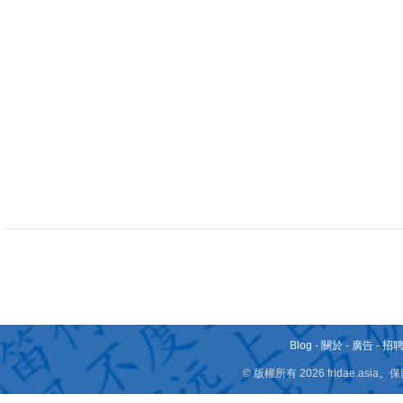
Blog
-
關於
-
廣告
-
招
© 版權所有 2026 fridae.a