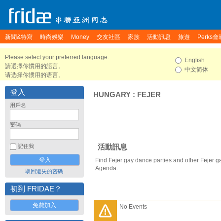
新聞&特寫
時尚娛樂
Money
交友社區
家族
活動訊息
旅遊
Perks會
Please select your preferred language.
English
請選擇你慣用的語言。
中文简体
请选择你惯用的语言。
登入
HUNGARY
:
FEJER
用戶名
密碼
活動訊息
記住我
Find Fejer gay dance parties and other Fejer g
Agenda.
取回遺失的密碼
初到 FRIDAE？
免費加入
No Events