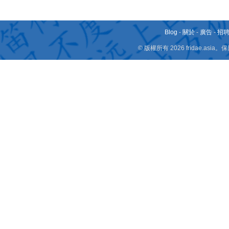
Blog
-
關於
-
廣告
-
招
© 版權所有 2026 fridae.a