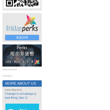
更多詳情
Advertisement
Highlights
MORE ABOUT US
Latest Blog Post
Change is not always a
bad thing (Jan 1)