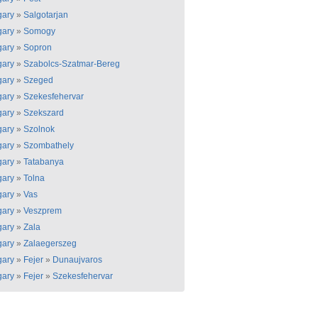
ary
»
Salgotarjan
ary
»
Somogy
ary
»
Sopron
ary
»
Szabolcs-Szatmar-Bereg
ary
»
Szeged
ary
»
Szekesfehervar
ary
»
Szekszard
ary
»
Szolnok
ary
»
Szombathely
ary
»
Tatabanya
ary
»
Tolna
ary
»
Vas
ary
»
Veszprem
ary
»
Zala
ary
»
Zalaegerszeg
ary
»
Fejer
»
Dunaujvaros
ary
»
Fejer
»
Szekesfehervar