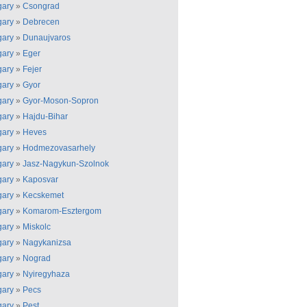
ary
»
Csongrad
ary
»
Debrecen
ary
»
Dunaujvaros
ary
»
Eger
ary
»
Fejer
ary
»
Gyor
ary
»
Gyor-Moson-Sopron
ary
»
Hajdu-Bihar
ary
»
Heves
ary
»
Hodmezovasarhely
ary
»
Jasz-Nagykun-Szolnok
ary
»
Kaposvar
ary
»
Kecskemet
ary
»
Komarom-Esztergom
ary
»
Miskolc
ary
»
Nagykanizsa
ary
»
Nograd
ary
»
Nyiregyhaza
ary
»
Pecs
ary
»
Pest