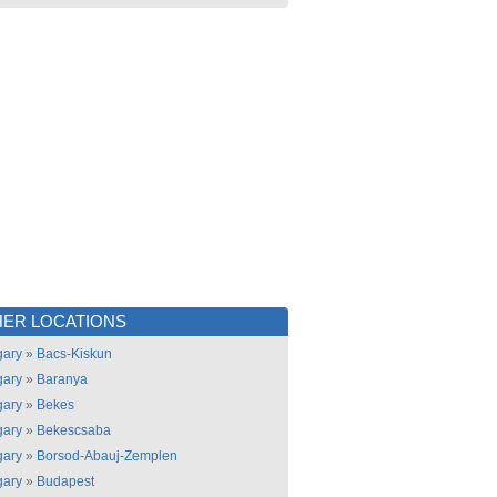
ER LOCATIONS
ary
»
Bacs-Kiskun
ary
»
Baranya
ary
»
Bekes
ary
»
Bekescsaba
ary
»
Borsod-Abauj-Zemplen
ary
»
Budapest