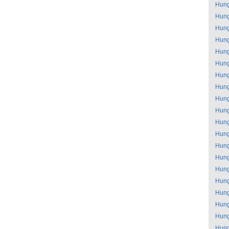
Hung
Hung
Hung
Hung
Hung
Hung
Hung
Hung
Hung
Hung
Hung
Hung
Hung
Hung
Hung
Hung
Hung
Hung
Hung
Hung