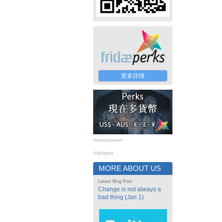
更多詳情
Advertisement
Highlights
MORE ABOUT US
Latest Blog Post
Change is not always a
bad thing (Jan 1)