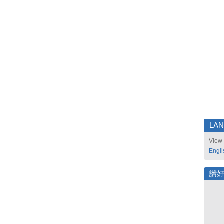
LA
View 
Engli
讚