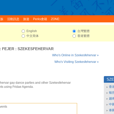
家族
活動訊息
旅遊
Perks會籍
ZONE:
English
台灣繁體
中文简体
香港繁體
:
FEJER
:
SZEKESFEHERVAR
Who's Online in Szekesfehervar »
Who's Visiting Szekesfehervar »
SZ
hervar gay dance parties and other Szekesfehervar
nts using Fridae Agenda.
香
報
越
中
vents
泰