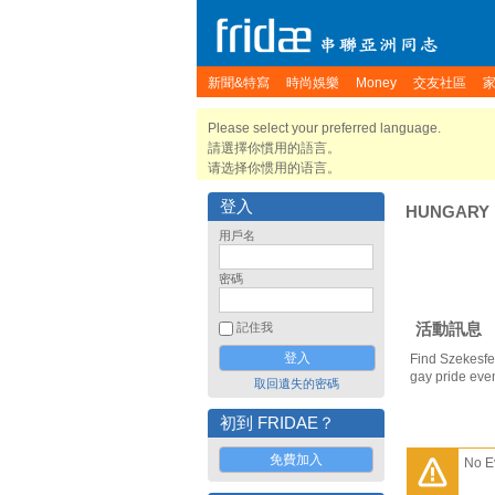
新聞&特寫
時尚娛樂
Money
交友社區
Please select your preferred language.
請選擇你慣用的語言。
请选择你惯用的语言。
登入
HUNGARY
用戶名
密碼
活動訊息
記住我
Find Szekesfe
gay pride eve
取回遺失的密碼
初到 FRIDAE？
免費加入
No E