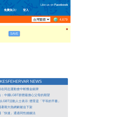
Like us on
Facebook
免費加入!
登入
4,679
SAVE
EKESFEHERVAR NEWS
港在同志運動會中斬獲金銀牌
告：中國LGBT群體最擔心父母的期望
南LGBT活動人士表示: 體育是「平等的平臺」
國暑期大熱網劇被迫下架
國「快速」通過同性婚姻法