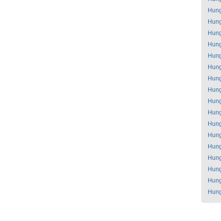
Hung
Hung
Hung
Hung
Hung
Hung
Hung
Hung
Hung
Hung
Hung
Hung
Hung
Hung
Hung
Hung
Hung