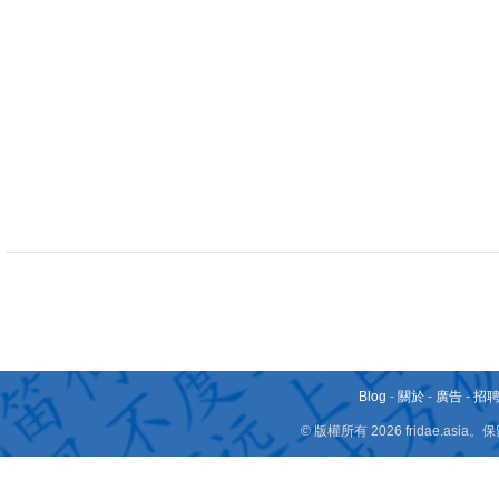
Blog
-
關於
-
廣告
-
招
© 版權所有 2026 fridae.a