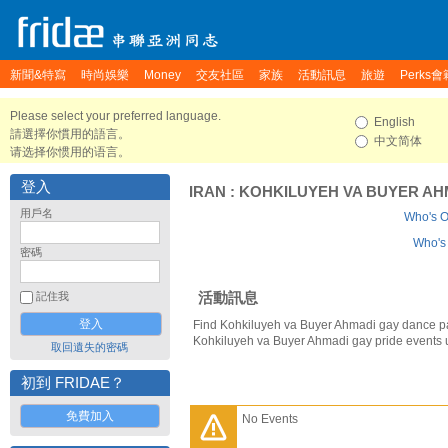
新聞&特寫
時尚娛樂
Money
交友社區
家族
活動訊息
旅遊
Perks會
Please select your preferred language.
English
請選擇你慣用的語言。
中文简体
请选择你惯用的语言。
登入
IRAN
:
KOHKILUYEH VA BUYER AH
用戶名
Who's O
Who's 
密碼
活動訊息
記住我
Find Kohkiluyeh va Buyer Ahmadi gay dance pa
Kohkiluyeh va Buyer Ahmadi gay pride events 
取回遺失的密碼
初到 FRIDAE？
免費加入
No Events