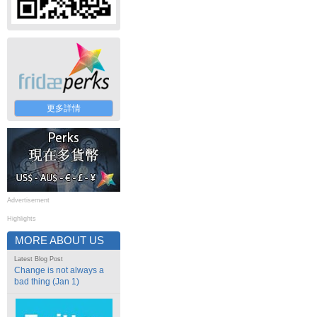
更多詳情
Advertisement
Highlights
MORE ABOUT US
Latest Blog Post
Change is not always a
bad thing (Jan 1)