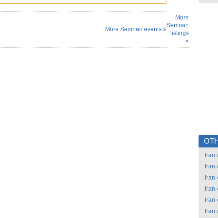
More
Semnan
More Semnan events »
listings
»
OTH
Iran
Iran
Iran
Iran
Iran
Iran