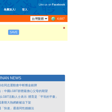
Like us on
Facebook
免費加入!
登入
4,687
SAVE
MNAN NEWS
港在同志運動會中斬獲金銀牌
告：中國LGBT群體最擔心父母的期望
南LGBT活動人士表示: 體育是「平等的平臺」
國暑期大熱網劇被迫下架
國「快速」通過同性婚姻法