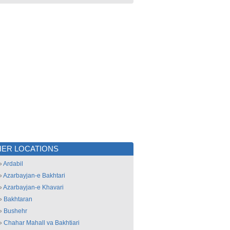
ER LOCATIONS
»
Ardabil
»
Azarbayjan-e Bakhtari
»
Azarbayjan-e Khavari
»
Bakhtaran
»
Bushehr
»
Chahar Mahall va Bakhtiari