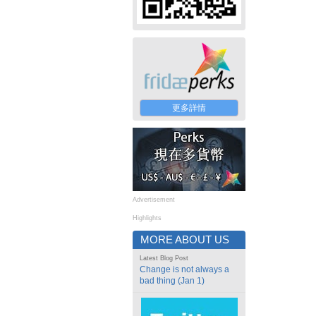
更多詳情
Advertisement
Highlights
MORE ABOUT US
Latest Blog Post
Change is not always a
bad thing (Jan 1)