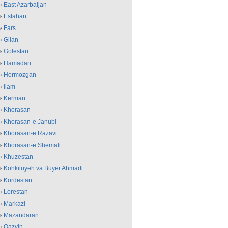
»
East Azarbaijan
»
Esfahan
»
Fars
»
Gilan
»
Golestan
»
Hamadan
»
Hormozgan
»
Ilam
»
Kerman
»
Khorasan
»
Khorasan-e Janubi
»
Khorasan-e Razavi
»
Khorasan-e Shemali
»
Khuzestan
»
Kohkiluyeh va Buyer Ahmadi
»
Kordestan
»
Lorestan
»
Markazi
»
Mazandaran
»
Qazvin