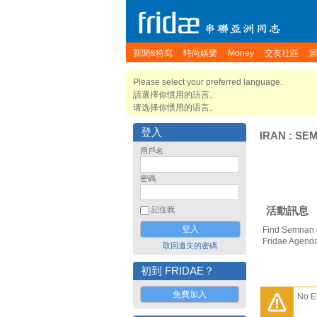
新聞&特寫
時尚娛樂
Money
交友社區
Please select your preferred language.
請選擇你慣用的語言。
请选择你惯用的语言。
登入
IRAN
:
SE
用戶名
密碼
活動訊息
記住我
Find Semnan g
Fridae Agend
取回遺失的密碼
初到 FRIDAE？
免費加入
No E