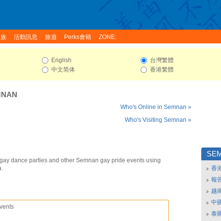
家族
活動訊息
旅遊
Perks會籍
ZONE:
English
台灣繁體
中文简体
香港繁體
MNAN
Who's Online in Semnan »
Who's Visiting Semnan »
SE
ay dance parties and other Semnan gay pride events using
a.
香
報
越
中
vents
泰