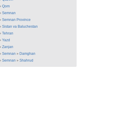
»
Qom
»
Semnan
»
Semnan Province
»
Sistan va Baluchestan
»
Tehran
»
Yazd
»
Zanjan
»
Semnan
»
Damghan
»
Semnan
»
Shahrud