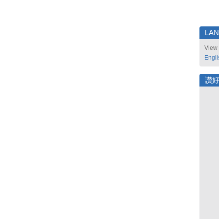
LA
View 
Engli
讚