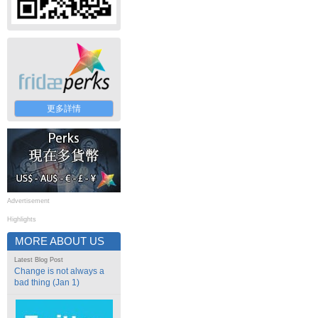
更多詳情
Advertisement
Highlights
MORE ABOUT US
Latest Blog Post
Change is not always a
bad thing (Jan 1)