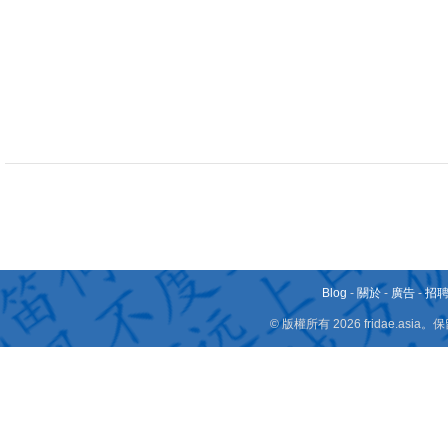
Blog
-
關於
-
廣告
-
招
© 版權所有 2026 fridae.a