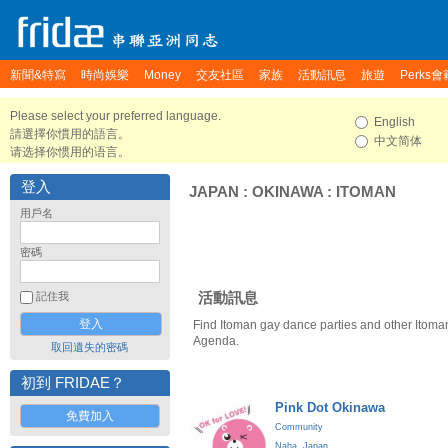
新聞&特寫
時尚娛樂
Money
交友社區
家族
活動訊息
旅遊
Perks會
Please select your preferred language.
English
請選擇你慣用的語言。
中文简体
请选择你惯用的语言。
登入
JAPAN
:
OKINAWA
:
ITOMAN
用戶名
密碼
活動訊息
記住我
Find Itoman gay dance parties and other Itoma
Agenda.
取回遺失的密碼
初到 FRIDAE？
Pink Dot Okinawa
免費加入
Community
Naha
,
Japan