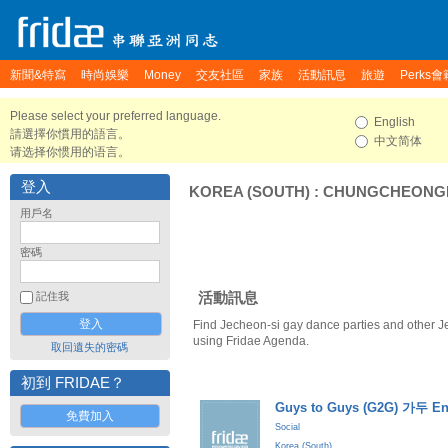
新聞&特寫
時尚娛樂
Money
交友社區
家族
活動訊息
旅遊
Perks會
Please select your preferred language.
English
請選擇你慣用的語言。
中文简体
请选择你惯用的语言。
登入
KOREA (SOUTH)
:
CHUNGCHEONG
用戶名
密碼
活動訊息
記住我
Find Jecheon-si gay dance parties and other J
using Fridae Agenda.
取回遺失的密碼
初到 FRIDAE？
Guys to Guys (G2G) 가두 En
免費加入
Social
Korea (South)