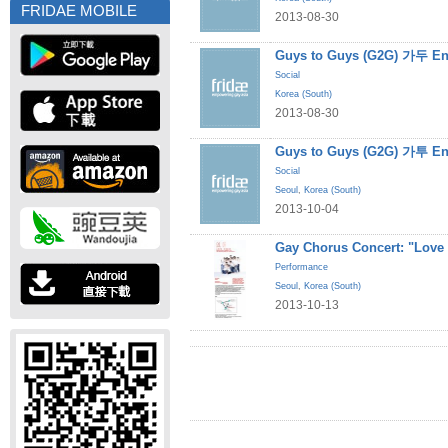
FRIDAE MOBILE
2013-08-30
Guys to Guys (G2G) 가두 En
Social
Korea (South)
2013-08-30
Guys to Guys (G2G) 가투 En
Social
Seoul
,
Korea (South)
2013-10-04
Gay Chorus Concert: "Love
Performance
Seoul
,
Korea (South)
2013-10-13