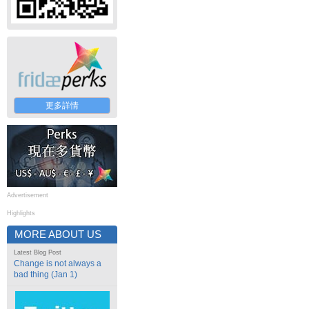
更多詳情
Advertisement
Highlights
MORE ABOUT US
Latest Blog Post
Change is not always a
bad thing (Jan 1)