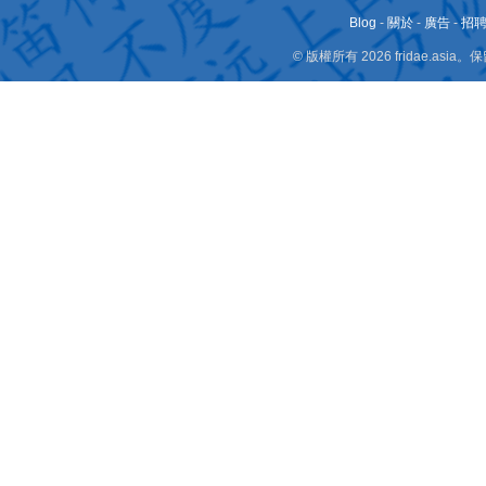
Blog
-
關於
-
廣告
-
招
© 版權所有 2026 fridae.a