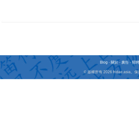
Blog
-
關於
-
廣告
-
招
© 版權所有 2026 fridae.a