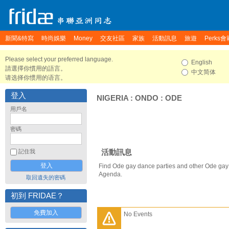
新聞&特寫
時尚娛樂
Money
交友社區
家族
活動訊息
旅遊
Perks會
Please select your preferred language.
English
請選擇你慣用的語言。
中文简体
请选择你惯用的语言。
登入
NIGERIA
:
ONDO
:
ODE
用戶名
密碼
活動訊息
記住我
Find Ode gay dance parties and other Ode gay 
Agenda.
取回遺失的密碼
初到 FRIDAE？
免費加入
No Events