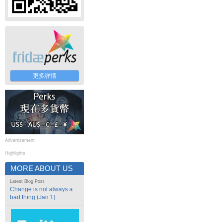
更多詳情
Advertisement
Highlights
MORE ABOUT US
Latest Blog Post
Change is not always a
bad thing (Jan 1)