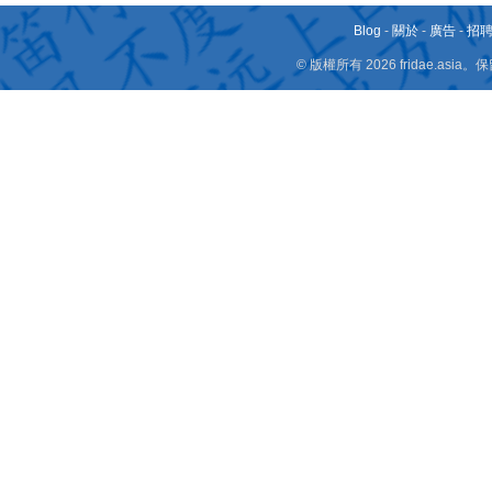
Blog
-
關於
-
廣告
-
招
© 版權所有 2026 fridae.a