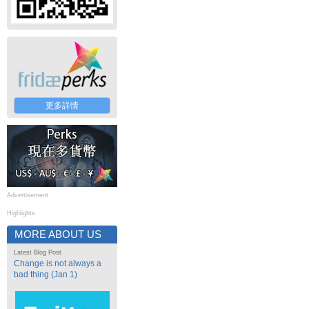
更多詳情
Advertisement
Highlights
MORE ABOUT US
Latest Blog Post
Change is not always a
bad thing (Jan 1)