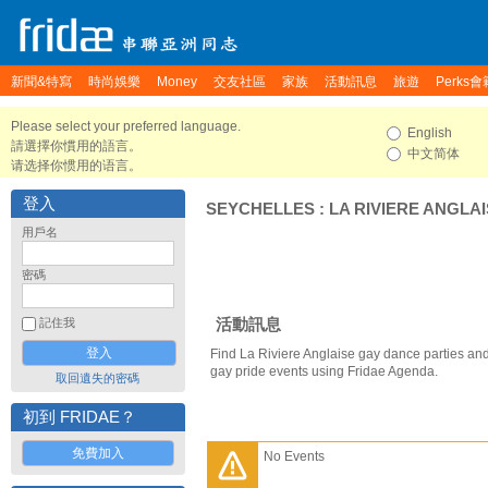
新聞&特寫
時尚娛樂
Money
交友社區
家族
活動訊息
旅遊
Perks會
Please select your preferred language.
English
請選擇你慣用的語言。
中文简体
请选择你惯用的语言。
登入
SEYCHELLES
:
LA RIVIERE ANGLA
用戶名
密碼
活動訊息
記住我
Find La Riviere Anglaise gay dance parties and
gay pride events using Fridae Agenda.
取回遺失的密碼
初到 FRIDAE？
免費加入
No Events