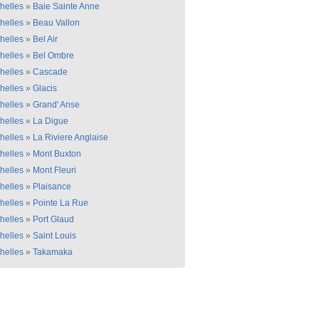
helles
»
Baie Sainte Anne
helles
»
Beau Vallon
helles
»
Bel Air
helles
»
Bel Ombre
helles
»
Cascade
helles
»
Glacis
helles
»
Grand' Anse
helles
»
La Digue
helles
»
La Riviere Anglaise
helles
»
Mont Buxton
helles
»
Mont Fleuri
helles
»
Plaisance
helles
»
Pointe La Rue
helles
»
Port Glaud
helles
»
Saint Louis
helles
»
Takamaka