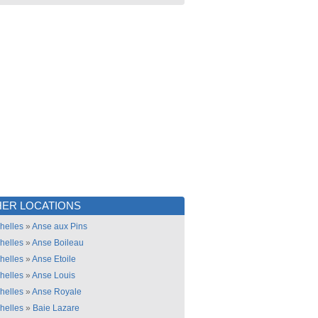
ER LOCATIONS
helles
»
Anse aux Pins
helles
»
Anse Boileau
helles
»
Anse Etoile
helles
»
Anse Louis
helles
»
Anse Royale
helles
»
Baie Lazare