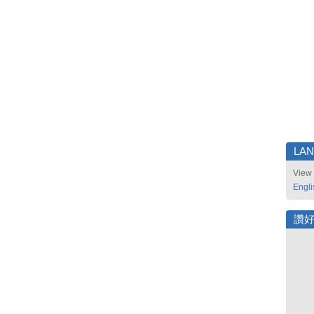
LA
View 
Engli
讚