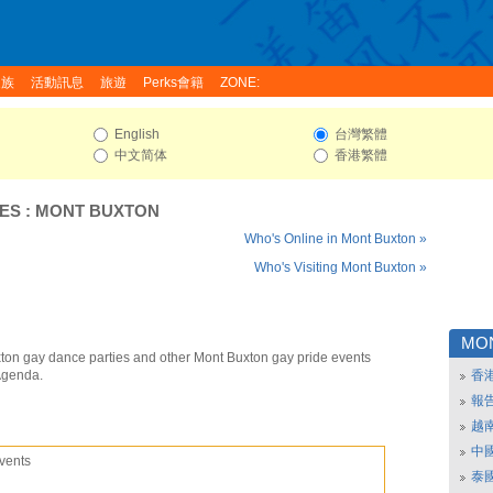
家族
活動訊息
旅遊
Perks會籍
ZONE:
English
台灣繁體
中文简体
香港繁體
ES
:
MONT BUXTON
Who's Online in Mont Buxton »
Who's Visiting Mont Buxton »
MO
ton gay dance parties and other Mont Buxton gay pride events
Agenda.
香
報
越
中
vents
泰