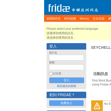
新聞&特寫
時尚娛樂
Money
交友社區
Please select your preferred language.
請選擇你慣用的語言。
请选择你惯用的语言。
登入
SEYCHELL
用戶名
密碼
活動訊息
記住我
Find Mont Bux
using Fridae 
取回遺失的密碼
初到 FRIDAE？
免費加入
No E