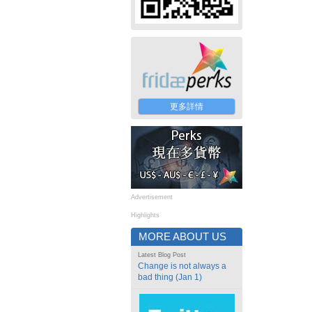
更多詳情
Advertisement
Highlights
MORE ABOUT US
Latest Blog Post
Change is not always a
bad thing (Jan 1)