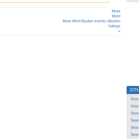
More
Mont
More Mont Buxton events »
Buxton
listings
»
OTH
Seyc
Seyc
Seyc
Seyc
Seyc
Seyc