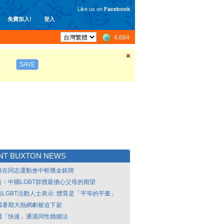
Like us on
Facebook
免費加入!
登入
4,684
SAVE
NT BUXTON NEWS
港在同志運動會中斬獲金銀牌
告：中國LGBT群體最擔心父母的期望
南LGBT活動人士表示: 體育是「平等的平臺」
國暑期大熱網劇被迫下架
國「快速」通過同性婚姻法