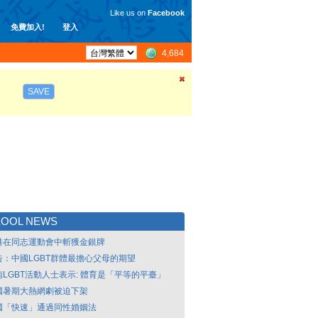
Like us on
Facebook
免費加入!
登入
4,684
SAVE
KOOL NEWS
港在同志運動會中斬獲金銀牌
告：中國LGBT群體最擔心父母的期望
南LGBT活動人士表示: 體育是「平等的平臺」
國暑期大熱網劇被迫下架
國「快速」通過同性婚姻法