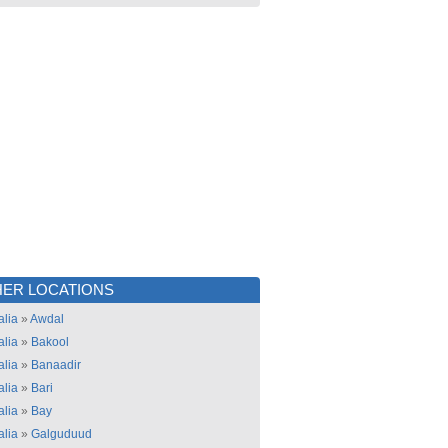
ER LOCATIONS
lia
»
Awdal
lia
»
Bakool
lia
»
Banaadir
lia
»
Bari
lia
»
Bay
lia
»
Galguduud