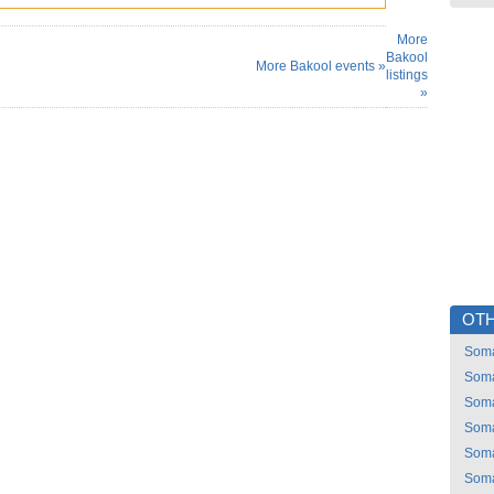
More
Bakool
More Bakool events »
listings
»
OTH
Soma
Soma
Soma
Soma
Soma
Soma