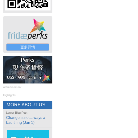
更多詳情
Advertisement
Highlights
MORE ABOUT US
Latest Blog Post
Change is not always a
bad thing (Jan 1)