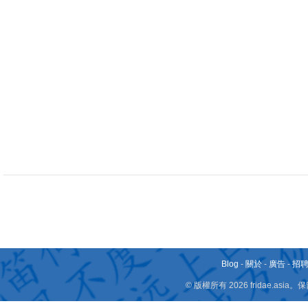
Blog
-
關於
-
廣告
-
招
© 版權所有 2026 fridae.a