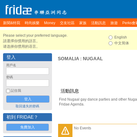
新聞&特寫
時尚娛樂
Money
交友社區
家族
活動訊息
旅遊
Perks會
Please select your preferred language.
English
請選擇你慣用的語言。
中文简体
请选择你惯用的语言。
登入
SOMALIA
:
NUGAAL
用戶名
密碼
活動訊息
記住我
Find Nugaal gay dance parties and other Nugaa
Fridae Agenda.
取回遺失的密碼
初到 FRIDAE？
免費加入
No Events