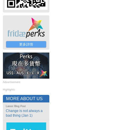
更多詳情
Advertisement
Highlights
MORE ABOUT US
Latest Blog Post
Change is not always a
bad thing (Jan 1)