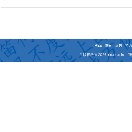
Blog
-
關於
-
廣告
-
招
© 版權所有 2026 fridae.a