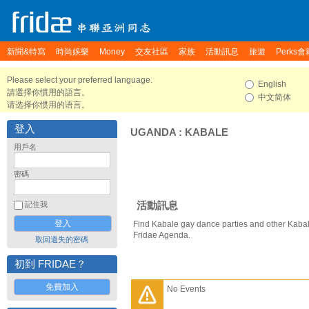
新聞&特寫
時尚娛樂
Money
交友社區
家族
活動訊息
旅遊
Perks會
Please select your preferred language.
English
請選擇你慣用的語言。
中文简体
请选择你惯用的语言。
登入
UGANDA
:
KABALE
用戶名
密碼
活動訊息
記住我
Find Kabale gay dance parties and other Kabal
Fridae Agenda.
取回遺失的密碼
初到 FRIDAE？
免費加入
No Events