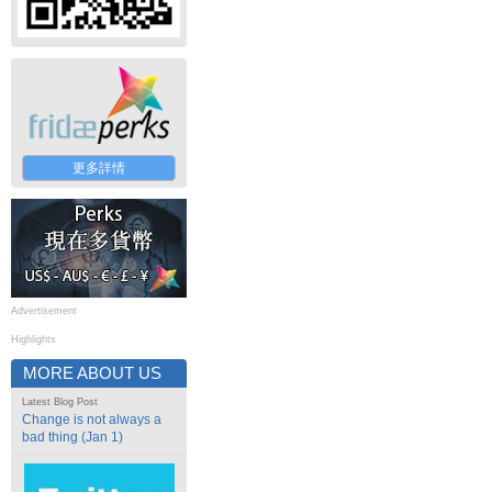
更多詳情
Advertisement
Highlights
MORE ABOUT US
Latest Blog Post
Change is not always a
bad thing (Jan 1)