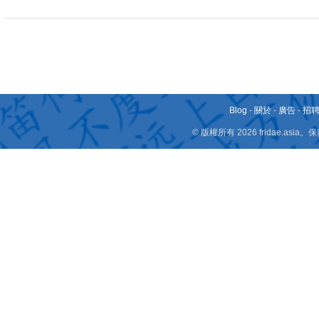
Blog
-
關於
-
廣告
-
招
© 版權所有 2026 fridae.a