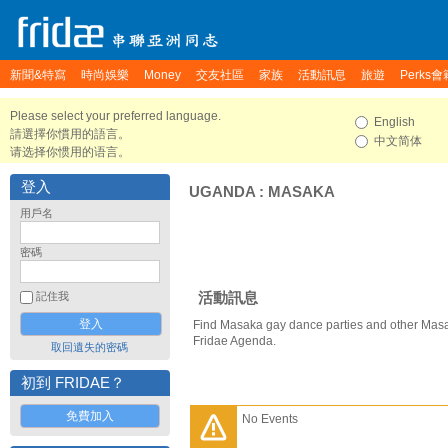
新聞&特寫
時尚娛樂
Money
交友社區
家族
活動訊息
旅遊
Perks會
Please select your preferred language.
English
請選擇你慣用的語言。
中文简体
请选择你惯用的语言。
登入
UGANDA
:
MASAKA
用戶名
密碼
活動訊息
記住我
Find Masaka gay dance parties and other Masa
Fridae Agenda.
取回遺失的密碼
初到 FRIDAE？
免費加入
No Events