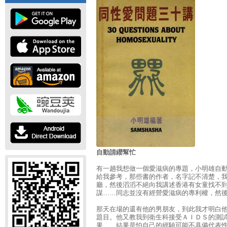
自動請纓幫忙
有一趟我想做一個愛滋病的專題，小明雄自
給我參考，那些書的作者，名字記不清楚，
廳，然後滔滔不絕向我講述香港有女童找不
謀……同志並沒有經營愛滋病的專利權，然
那天在場的還有他的男朋友，到此我才明白
題目。他又教我到衛生科接受ＡＩＤＳ的測試
果……結果是怕自己的經驗可能不具備代表