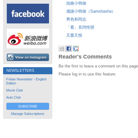
扭曲小明雄
感謝小明雄（Samshasha）
男色和同志
「看」見同性戀
又愛又恨
Reader's Comments
Be the first to leave a comment on this page
NEWSLETTERS
Please log in to use this feature.
Fridae Newsletter - English
Edition
Movie Club
Auto Club
SUBSCRIBE
Manage Subscriptions