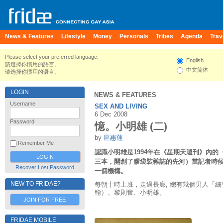
News & Features
Lifestyle
Money
Personals
Tribes
Agenda
Trav
Please select your preferred language.
English
請選擇你慣用的語言。
中文简体
请选择你惯用的语言。
LOGIN
NEWS & FEATURES
Username
SEX AND LIVING
6 Dec 2008
Password
憶。小明雄 (二)
by
區惠蓮
Remember Me
認識小明雄是1994年在《星期天週刊》內
三本，開創了膠袋裝雜誌的先河）當記者時
Recover Lost Password
一個機構。
NEW TO FRIDAE?
每朝十時上班，走過長廊, 總有幾個男人「
翰）、黎則奮、小明雄。
JOIN FOR FREE
FRIDAE MOBILE