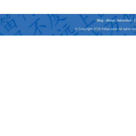
Blog
-
About
-
Advertise
-
© Copyright 2026 fridae.asia. All rights 