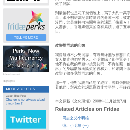
做了測試。
到最後我也是花了幾個晚上，寫了大約一萬
果，跟小明雄當記者時遭遇的命運一樣，被
泠門，於是便轉向港聞專注的課題「接受ＡＩ
人卻步」。香港媒體真的沒有累積，過了五
目。
TELL ME MORE
改變對同志的印象
我曾碰過不少男同志，有過無緣無故被怒目
女人搶走他們的男人。小明雄除了那件緊身Ｔ
他不肯在我的專題中接受訪問，不肯拍照，
淋」的身驅散發著陰柔的親和力，如果閉上
改變了很多我對同志的印象。
Advertisement
Highlights
那一年，他對我說自己患了絕症，說時張開
着他們，對死亡的課題顯得非常平靜，平靜
MORE ABOUT US
Latest Blog Post
Change is not always a bad
本文原載《文化現場》2008年11月號第7期
thing (Jan 1)
Related Articles on Fridae
同志之父小明雄
憶。小明雄 (一)