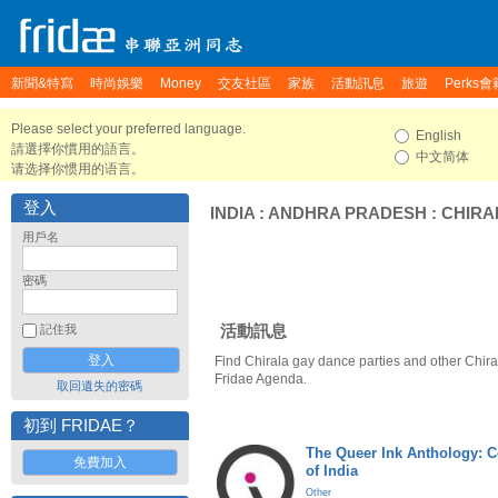
新聞&特寫
時尚娛樂
Money
交友社區
家族
活動訊息
旅遊
Perks會
Please select your preferred language.
English
請選擇你慣用的語言。
中文简体
请选择你惯用的语言。
登入
INDIA
:
ANDHRA PRADESH
:
CHIRA
用戶名
密碼
活動訊息
記住我
Find Chirala gay dance parties and other Chira
Fridae Agenda.
取回遺失的密碼
初到 FRIDAE？
The Queer Ink Anthology: 
免費加入
of India
Other