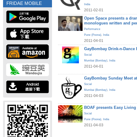
FRIDAE MOBILE
India
2011-02-01
Open Space presents a dram
monologues written and pe
Performance
Pune (Poona)
,
India
2011-04-01
GayBombay Drink-n-Dance B
Social
Mumbai (Bombay)
,
India
2011-04-01
GayBombay Sunday Meet at
Social
Mumbai (Bombay)
,
India
2011-04-03
BOAF presents Easy Living
Social
Pune (Poona)
,
India
2011-04-03