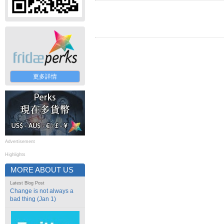
更多詳情
Advertisement
Highlights
MORE ABOUT US
Latest Blog Post
Change is not always a
bad thing (Jan 1)