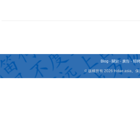
Blog
-
關於
-
廣告
-
招
© 版權所有 2026 fridae.a