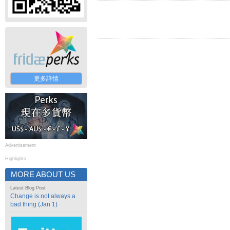
更多詳情
Advertisement
Highlights
MORE ABOUT US
Latest Blog Post
Change is not always a
bad thing (Jan 1)