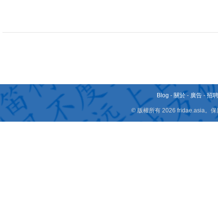
Blog
-
關於
-
廣告
-
招
© 版權所有 2026 fridae.a