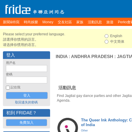
新聞&特寫
時尚娛樂
Money
交友社區
家族
活動訊息
旅遊
Perks會
Please select your preferred language.
English
請選擇你慣用的語言。
中文简体
请选择你惯用的语言。
登入
INDIA
:
ANDHRA PRADESH
:
JAGTI
用戶名
密碼
活動訊息
記住我
Find Jagtial gay dance parties and other Jagtia
Agenda.
取回遺失的密碼
初到 FRIDAE？
The Queer Ink Anthology: 
免費加入
of India
Other