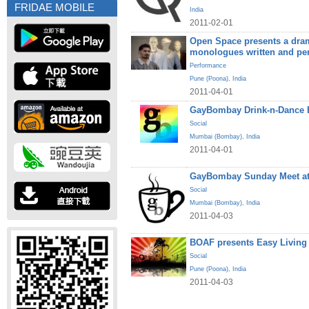
FRIDAE MOBILE
India
2011-02-01
Open Space presents a dram
monologues written and pe
Performance
Pune (Poona)
,
India
2011-04-01
GayBombay Drink-n-Dance B
Social
Mumbai (Bombay)
,
India
2011-04-01
GayBombay Sunday Meet at
Social
Mumbai (Bombay)
,
India
2011-04-03
BOAF presents Easy Living
Social
Pune (Poona)
,
India
2011-04-03