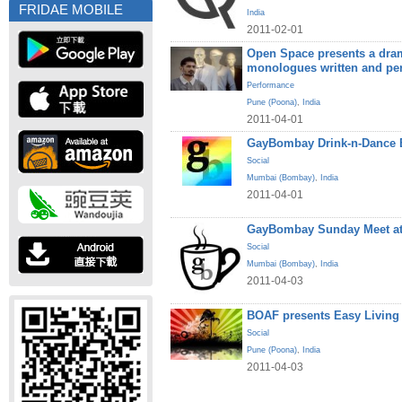
FRIDAE MOBILE
India
2011-02-01
Open Space presents a dram
monologues written and pe
Performance
Pune (Poona)
,
India
2011-04-01
GayBombay Drink-n-Dance B
Social
Mumbai (Bombay)
,
India
2011-04-01
GayBombay Sunday Meet at
Social
Mumbai (Bombay)
,
India
2011-04-03
BOAF presents Easy Living
Social
Pune (Poona)
,
India
2011-04-03