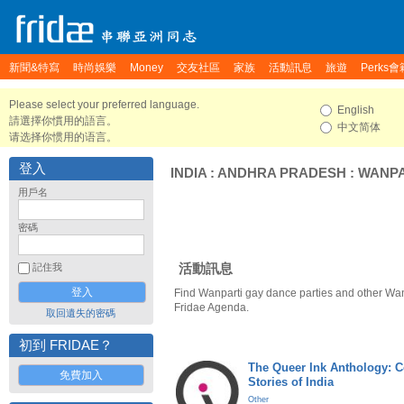
新聞&特寫
時尚娛樂
Money
交友社區
家族
活動訊息
旅遊
Perks會
Please select your preferred language.
English
請選擇你慣用的語言。
中文简体
请选择你惯用的语言。
登入
INDIA
:
ANDHRA PRADESH
:
WANPA
用戶名
密碼
活動訊息
記住我
Find Wanparti gay dance parties and other Wan
Fridae Agenda.
取回遺失的密碼
初到 FRIDAE？
The Queer Ink Anthology: 
免費加入
Stories of India
Other