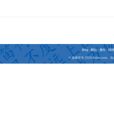
Blog
-
關於
-
廣告
-
招
© 版權所有 2026 fridae.a