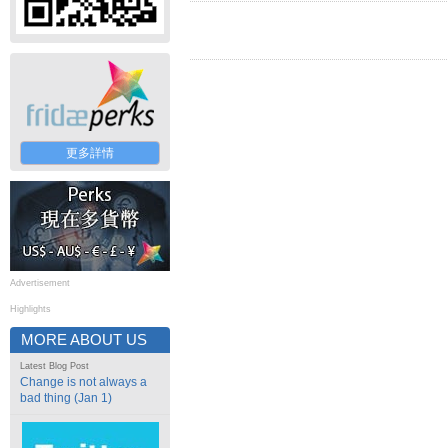
更多詳情
Advertisement
Highlights
MORE ABOUT US
Latest Blog Post
Change is not always a
bad thing (Jan 1)