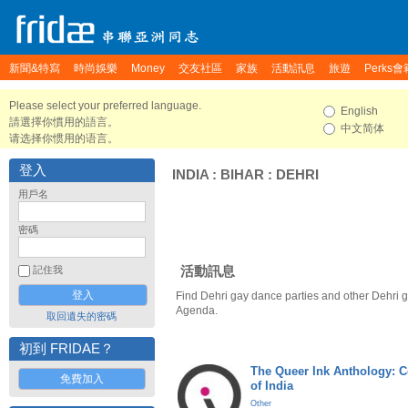
新聞&特寫
時尚娛樂
Money
交友社區
家族
活動訊息
旅遊
Perks會
Please select your preferred language.
English
請選擇你慣用的語言。
中文简体
请选择你惯用的语言。
登入
INDIA
:
BIHAR
:
DEHRI
用戶名
密碼
活動訊息
記住我
Find Dehri gay dance parties and other Dehri g
Agenda.
取回遺失的密碼
初到 FRIDAE？
The Queer Ink Anthology: 
免費加入
of India
Other