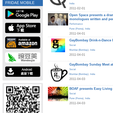
FRIDAE MOBILE
India
2011-02-01
Open Space presents a dram
monologues written and pe
Performance
Pune (Poona)
,
India
2011-04-01
GayBombay Drink-n-Dance B
Social
Mumbai (Bombay)
,
India
2011-04-01
GayBombay Sunday Meet at
Social
Mumbai (Bombay)
,
India
2011-04-03
BOAF presents Easy Living
Social
Pune (Poona)
,
India
2011-04-03