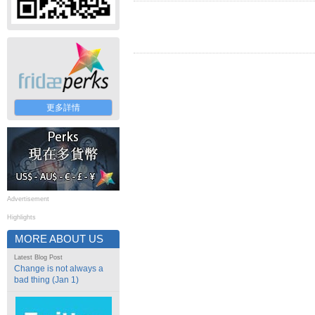
更多詳情
Advertisement
Highlights
MORE ABOUT US
Latest Blog Post
Change is not always a
bad thing (Jan 1)