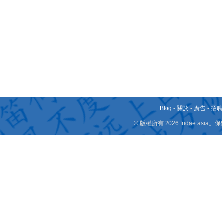
Blog
-
關於
-
廣告
-
招
© 版權所有 2026 fridae.a