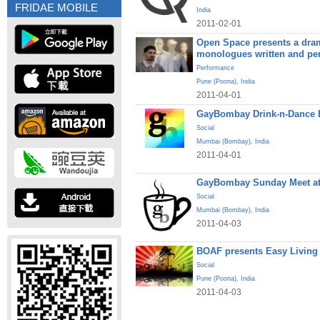
FRIDAE MOBILE
India
2011-02-01
Open Space presents a dram
monologues written and pe
Performance
Pune (Poona)
,
India
2011-04-01
GayBombay Drink-n-Dance B
Social
Mumbai (Bombay)
,
India
2011-04-01
GayBombay Sunday Meet at
Social
Mumbai (Bombay)
,
India
2011-04-03
BOAF presents Easy Living
Social
Pune (Poona)
,
India
2011-04-03