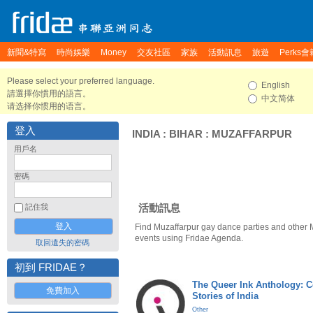
新聞&特寫
時尚娛樂
Money
交友社區
家族
活動訊息
旅遊
Perks會
Please select your preferred language.
English
請選擇你慣用的語言。
中文简体
请选择你惯用的语言。
登入
INDIA
:
BIHAR
:
MUZAFFARPUR
用戶名
密碼
活動訊息
記住我
Find Muzaffarpur gay dance parties and other 
events using Fridae Agenda.
取回遺失的密碼
初到 FRIDAE？
The Queer Ink Anthology: 
免費加入
Stories of India
Other