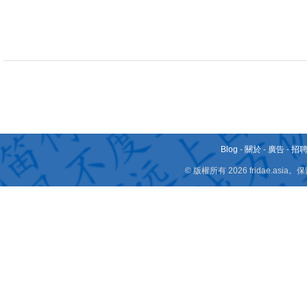
Blog
-
關於
-
廣告
-
招
© 版權所有 2026 fridae.a