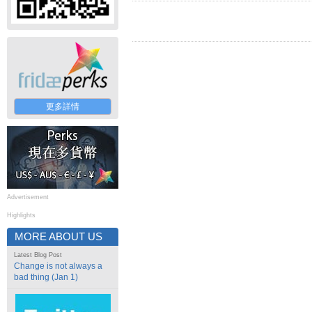
更多詳情
Advertisement
Highlights
MORE ABOUT US
Latest Blog Post
Change is not always a
bad thing (Jan 1)